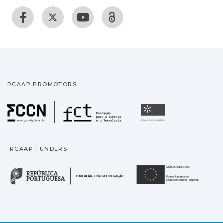
RCAAP PROMOTORS
Fundação para a Ciência
Universidade
RCAAP FUNDERS
República Portuguesa · M
União