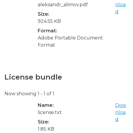
aleksandr_alimov.pdf
nloa
d
Size:
924.55 KB
Format:
Adobe Portable Document
Format
License bundle
Now showing
1 - 1 of 1
Name:
Dow
license.txt
nloa
d
Size:
1.85 KB