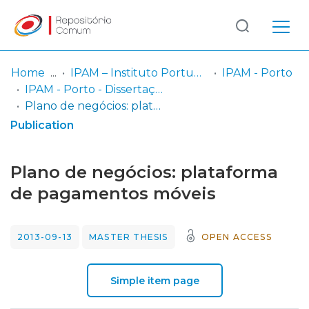
Log
(current)
In
Home
IPAM – Instituto Português de Administração de Marketing
IPAM - Porto
IPAM - Porto - Dissertação de Mestrado
Communities
Plano de negócios: plataforma de pagamentos móveis
& Collections
Publication
Browse repository
Plano de negócios: plataforma
Entities
de pagamentos móveis
Statistics
2013-09-13
MASTER THESIS
OPEN ACCESS
Simple item page