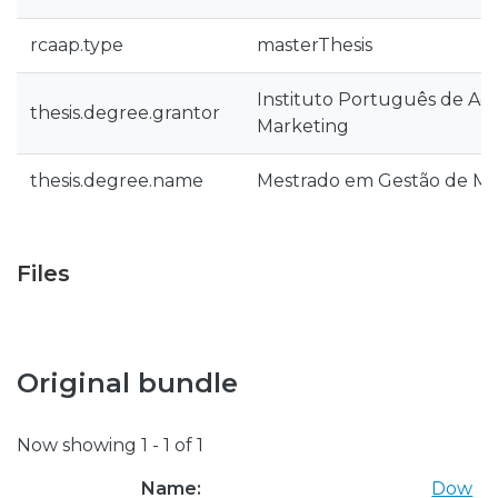
rcaap.type
masterThesis
Instituto Português de Ad
thesis.degree.grantor
Marketing
thesis.degree.name
Mestrado em Gestão de Ma
Files
Original bundle
Now showing
1 - 1 of 1
Name:
Dow