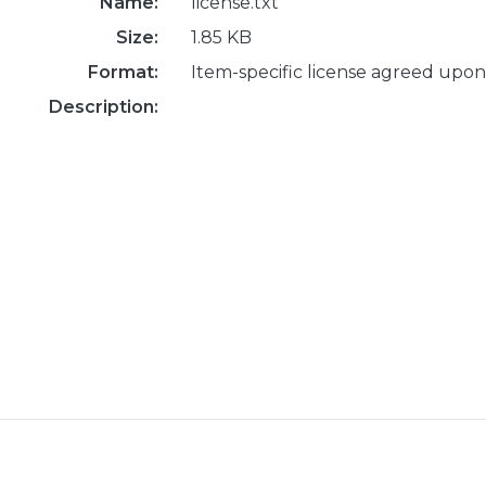
Name:
license.txt
Size:
1.85 KB
Format:
Item-specific license agreed upon
Description: