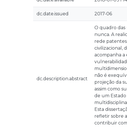
dc.date.issued
2017-06
O quadro das r
nunca. A real
rede patentes
civilizacional
acompanha a e
vulnerabilidad
multidimension
não é exequíve
dc.description.abstract
projeção da su
assim como sup
de um Estado 
multidisciplin
Esta dissertaçã
refletir sobre
contribuir co