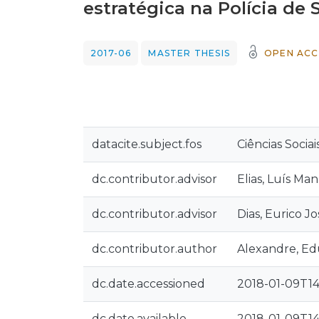
estratégica na Polícia de
2017-06
MASTER THESIS
OPEN ACC
datacite.subject.fos
Ciências Sociai
dc.contributor.advisor
Elias, Luís Ma
dc.contributor.advisor
Dias, Eurico 
dc.contributor.author
Alexandre, Ed
dc.date.accessioned
2018-01-09T14
dc.date.available
2018-01-09T14