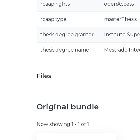
rcaap.rights
openAccess
rcaap.type
masterThesis
thesis.degree.grantor
Instituto Supe
thesis.degree.name
Mestrado Integ
Files
Original bundle
Now showing
1 - 1 of 1