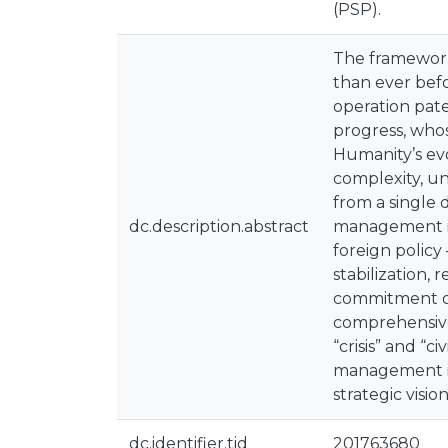
(PSP).
The framework
than ever befo
operation pate
progress, whos
Humanity’s evo
complexity, un
from a single do
dc.description.abstract
management is 
foreign policy
stabilization, 
commitment of 
comprehensive
“crisis” and “ci
management in
strategic visi
dc.identifier.tid
201763680