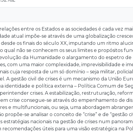
elações entre os Estados e as sociedades é cada vez mai
idade atual impõe-se através de uma globalização cres
 desde os finais do século XX, imputando um ritmo aluc
, do qual não se conhecem os seus limites e propósitos f
volução da Humanidade o alargamento do espetro de a
es, com uma maior complexidade, imprevisibilidade e ime
ais cuja resposta de um só domínio – seja militar, policial
l. A gestão civil de crises é um mecanismo da União Eur
a identidade e política externa – Política Comum de Se
erintender crises. A estabilização, restruturação, refor
em crise consegue-se através do empenhamento de disp
ares e multifuncionais, ou seja, uma abordagem abrangen
o propõe-se analisar o conceito de “crise” e de “gestão ci
 as estratégias nacionais na gestão de crises num panora
m recomendações úteis para uma visão estratégica na Po