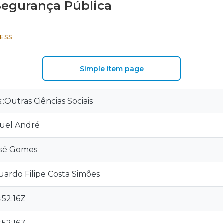
 Segurança Pública
ESS
Simple item page
s::Outras Ciências Sociais
nuel André
José Gomes
uardo Filipe Costa Simões
:52:16Z
:52:16Z