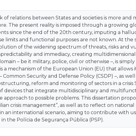
 of relations between States and societies is more and 
re. The present reality is imposed through a growing gl
nts since the end of the 20th century, imputing a halluci
e limits and functional purposes are not known. At the 
lution of the widening spectrum of threats, risks and vul
predictability and immediacy, creating multidimensiona
main – be it military, police, civil or otherwise –, is simply n
a mechanism of the European Union (EU) that allows it t
 – Common Security and Defense Policy (CSDP) –, as well 
restructuring, reform and monitoring of sectors in a crisi
devices that integrate multidisciplinary and multifunctio
 approach to possible problems. This dissertation propo
vilian crisis management”, as well as to reflect on national s
 an international scenario, aiming to contribute with 
on in the Polícia de Segurança Pública (PSP).