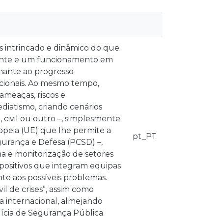
s intrincado e dinâmico do que
cente e um funcionamento em
inante ao progresso
uncionais. Ao mesmo tempo,
meaças, riscos e
diatismo, criando cenários
, civil ou outro –, simplesmente
opeia (UE) que lhe permite a
pt_PT
gurança e Defesa (PCSD) –,
ma e monitorização de setores
ositivos que integram equipas
te aos possíveis problemas.
vil de crises”, assim como
ma internacional, almejando
lícia de Segurança Pública