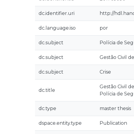
dc.identifier.uri
http://hdl.ha
dc.language.iso
por
dc.subject
Polícia de Se
dc.subject
Gestão Civil de
dc.subject
Crise
Gestão Civil d
dc.title
Polícia de Se
dc.type
master thesis
dspace.entity.type
Publication