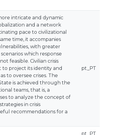
more intricate and dynamic
obalization and a network
nating pace to civilizational
same time, it accompanies
nerabilities, with greater
l scenarios which response
ot feasible. Civilian crisis
o project its identity and
pt_PT
as to oversee crises. The
s State is achieved through the
nal teams, that is, a
ses to analyze the concept of
trategies in crisis
useful recommendations for a
pt_PT