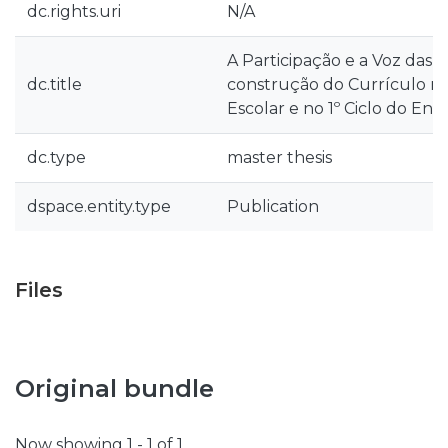
dc.rights.uri
N/A
A Participação e a Voz das 
dc.title
construção do Currículo n
Escolar e no 1º Ciclo do Ensi
dc.type
master thesis
dspace.entity.type
Publication
Files
Original bundle
Now showing
1 - 1 of 1