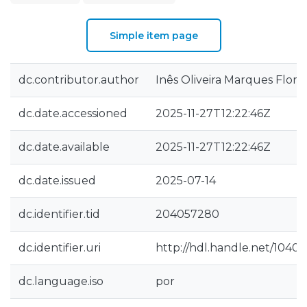
Simple item page
dc.contributor.author
Inês Oliveira Marques Florê
dc.date.accessioned
2025-11-27T12:22:46Z
dc.date.available
2025-11-27T12:22:46Z
dc.date.issued
2025-07-14
dc.identifier.tid
204057280
dc.identifier.uri
http://hdl.handle.net/1040
dc.language.iso
por