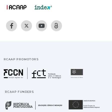
RCAAP PROMOTORS
Fundação para a Ciência
Universidade
RCAAP FUNDERS
República Portuguesa · M
União