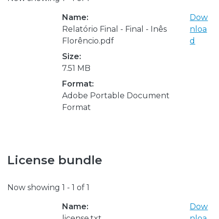
Name:
Dow
Relatório Final - Final - Inês
nloa
Florêncio.pdf
d
Size:
7.51 MB
Format:
Adobe Portable Document
Format
License bundle
Now showing
1 - 1 of 1
Name:
Dow
license.txt
nloa