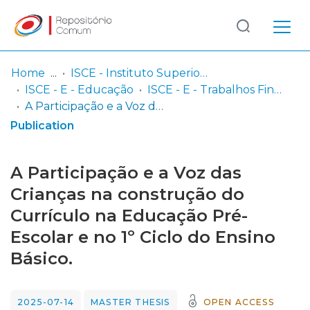
Log
(current)
In
Home
ISCE - Instituto Superior de Ciências Educativas
ISCE - E - Educação
ISCE - E - Trabalhos Finais de Mestrado
Communities
A Participação e a Voz das Crianças na construção do Currículo na Educação Pré-Escolar e no 1º Ciclo do Ensino Básico.
& Collections
Publication
Browse repository
A Participação e a Voz das
Entities
Crianças na construção do
Currículo na Educação Pré-
Statistics
Escolar e no 1º Ciclo do Ensino
Básico.
2025-07-14
MASTER THESIS
OPEN ACCESS