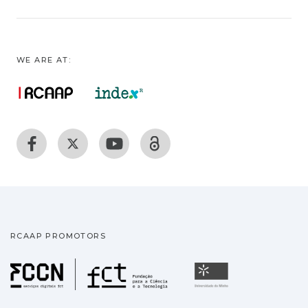
WE ARE AT:
RCAAP PROMOTORS
Fundação para a Ciência
Universidade