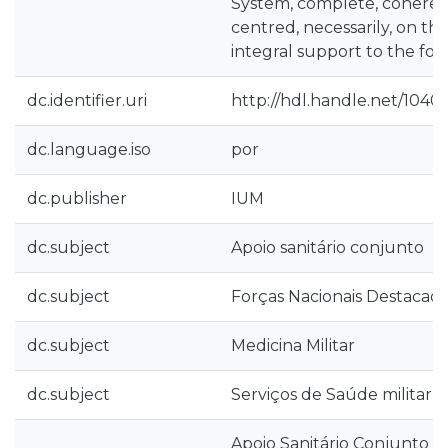
System, complete, cohere
centred, necessarily, on th
integral support to the forc
dc.identifier.uri
http://hdl.handle.net/1040
dc.language.iso
por
dc.publisher
IUM
dc.subject
Apoio sanitário conjunto
dc.subject
Forças Nacionais Destacad
dc.subject
Medicina Militar
dc.subject
Serviços de Saúde militar
Apoio Sanitário Conjunto às