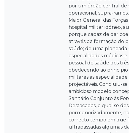
por um órgão central de sa
operacional, supra-ramos, 
Maior General das Forças 
hospital militar idóneo, aut
porque capaz de dar coerê
através da formação do pró
saúde; de uma planeada dis
especialidades médicas e f
pessoal de saúde dos três 
obedecendo ao princípio q
militares as especialidade 
projectáveis. Concluiu-se vi
ambicioso modelo concept
Sanitário Conjunto às Força
Destacadas, o qual se desc
pormenorizadamente, na j
correcto tempo em que f
ultrapassadas algumas das 