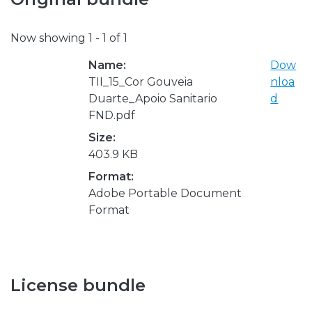
Now showing
1 - 1 of 1
Name:
Dow
TII_15_Cor Gouveia
nloa
Duarte_Apoio Sanitario
d
FND.pdf
Size:
403.9 KB
Format:
Adobe Portable Document
Format
License bundle