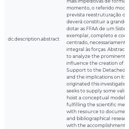
mais impeditivas de formali
momento, o referido model
prevista reestruturação da
deverá constituir a grand
dotar as FFAA de um Sist
exemplar, completo e coe
dc.description.abstract
centrado, necessariamente,
integral às forças. Abstract
to analyze the prominent f
influence the creation of a
Support to the Detached N
and the implications on its fe
originated this investigati
seeks to supply some valid 
hoist a conceptual model. 
fulfilling the scientific me
with resource to document
and bibliographical resea
with the accomplishment o