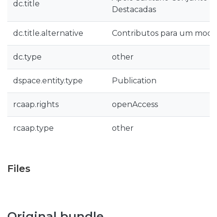
dc.title
Destacadas
dc.title.alternative
Contributos para um mode
dc.type
other
dspace.entity.type
Publication
rcaap.rights
openAccess
rcaap.type
other
Files
Original bundle