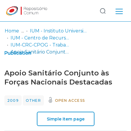
Log
(current)
In
Home
IUM - Instituto Universitário Militar
IUM - Centro de Recursos de Conhecimento
Communities
IUM-CRC-CPOG - Trabalhos de Investigação Individual
& Collections
Apoio Sanitário Conjunto às Forças Nacionais Destacadas
Publication
Browse repository
Apoio Sanitário Conjunto às
Entities
Forças Nacionais Destacadas
Statistics
2009
OTHER
OPEN ACCESS
Simple item page