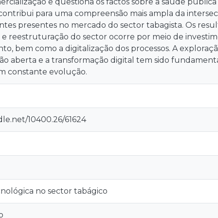
cialização e questiona os factos sobre a saúde pública 
 contribui para uma compreensão mais ampla da intersec
ntes presentes no mercado do sector tabagista. Os res
e reestruturação do sector ocorre por meio de investi
to, bem como a digitalização dos processos. A exploraç
ão aberta e a transformação digital tem sido fundament
m constante evolução.
dle.net/10400.26/61624
nológica no sector tabágico
o