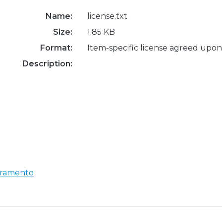
Name:
license.txt
Size:
1.85 KB
Format:
Item-specific license agreed upon
Description:
oramento