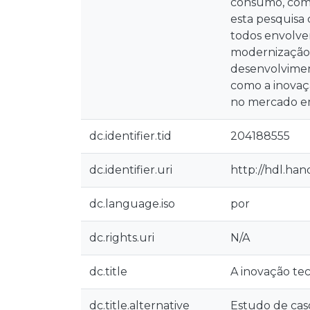
consumo, comer
esta pesquisa
todos envolve
modernização 
desenvolvimen
como a inovaç
no mercado e
dc.identifier.tid
204188555
dc.identifier.uri
http://hdl.han
dc.language.iso
por
dc.rights.uri
N/A
dc.title
A inovação tec
dc.title.alternative
Estudo de cas