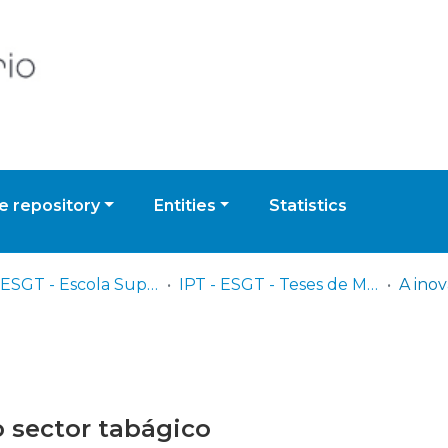
 repository
Entities
Statistics
IPT - ESGT - Escola Superior de Gestão de Tomar
IPT - ESGT - Teses de Mestrado ou Doutoramento
 sector tabágico