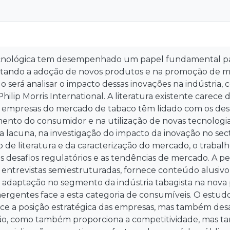
cnológica tem desempenhado um papel fundamental par
tando a adoção de novos produtos e na promoção de mu
o será analisar o impacto dessas inovações na indústria
 Philip Morris International. A literatura existente care
 empresas do mercado de tabaco têm lidado com os desa
nto do consumidor e na utilização de novas tecnologia
a lacuna, na investigação do impacto da inovação no sec
 de literatura e da caracterização do mercado, o trabalh
os desafios regulatórios e as tendências de mercado. A p
entrevistas semiestruturadas, fornece conteúdo alusivo 
 adaptação no segmento da indústria tabagista na nova
ergentes face a esta categoria de consumíveis. O estud
ce a posição estratégica das empresas, mas também desa
ão, como também proporciona a competitividade, mas tam