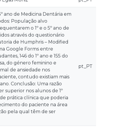
 5º ano de Medicina Dentária em
odos: População alvo
requentarem o 1º e o 5º ano de
idos através do questionário
utoria de Humphris – Modified
rma Google Forms entre
dantes, 146 do 1º ano e 155 do
sa, do género feminino e
pt_PT
ormal de ansiedade nos
ciente, contudo existiam mais
 ano. Conclusão: Uma razão
r superior nos alunos de 1º
e prática clínica que poderia
hecimento do paciente na área
zão pela qual têm de ser