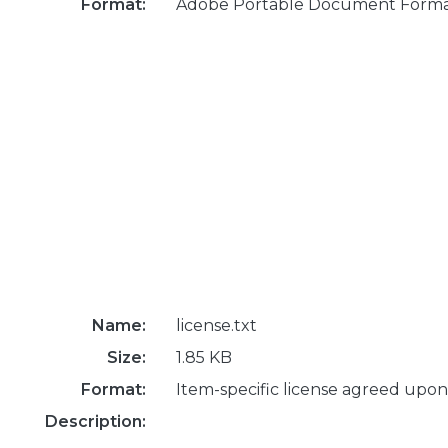
Format:
Adobe Portable Document Form
Name:
license.txt
Size:
1.85 KB
Format:
Item-specific license agreed upon
Description: