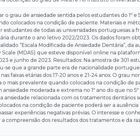
iar o grau de ansiedade sentida pelos estudantes do 1º e
ndo colocados na condição de paciente. Materiais e mét
r estudantes de todas as universidades portuguesas a f
ria durante o ano letivo 2022/2023. Os dados foram obt
alidado “Escala Modificada de Ansiedade Dentária”, da a
y Scale (MDAS) que esteve disponível online na platafo
023 e junho de 2023. Resultados: Na amostra de 301 estu
cou-se que a grande parte era de nacionalidade portugue
nas faixas etárias dos 17-20 anos e 21-24 anos. O grau n
a o mais prevalente quando colocados na condição de pa
m ansiedade moderada e extrema no 1º ano do que no 5º
 a ansiedade relacionada com os tratamentos dentários se
locados na condição de paciente poderá ser a ausência d
passar experiências negativas prévias. O interesse e con
ar a compreensão dos resultados dos tratamentos e da ra