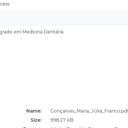
cess
grado em Medicina Dentária
Name:
Gonçalves_Maria_Júlia_Franco.pd
Size:
998.27 KB