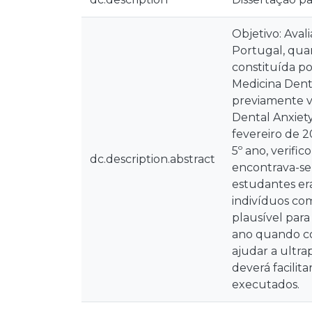
Objetivo: Aval
Portugal, qua
constituída po
Medicina Dentá
previamente v
Dental Anxiet
fevereiro de 2
5º ano, verifi
dc.description.abstract
encontrava-se 
estudantes er
indivíduos co
plausível para
ano quando co
ajudar a ultra
deverá facilit
executados.