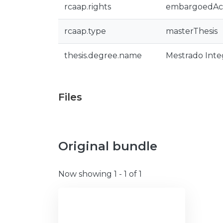
rcaap.rights
embargoedAc
rcaap.type
masterThesis
thesis.degree.name
Mestrado Inte
Files
Original bundle
Now showing
1 - 1 of 1