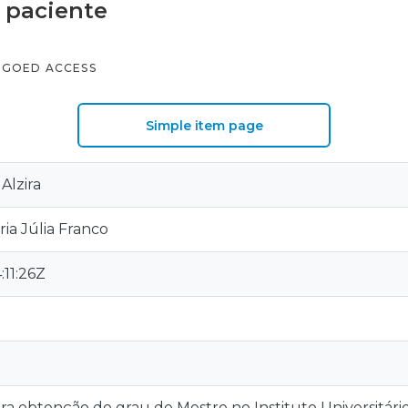
 paciente
GOED ACCESS
Simple item page
Alzira
ia Júlia Franco
:11:26Z
ra obtenção do grau de Mestre no Instituto Universitári