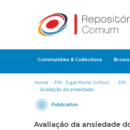
Communities & Collections
Browse
Home
EM - Egas Moniz School of Health & Science
Avaliação da ansiedade dos alunos do 1º e do 5º ano do MIMD em Portugal quando colocados na condição de paciente
Publication
Avaliação da ansiedade d