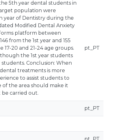
the 5th year dental students in
target population were
h year of Dentistry during the
dated Modified Dental Anxiety
 Forms platform between
146 from the 1st year and 155
he 17-20 and 21-24 age groups.
pt_PT
lthough the 1st year students
r students. Conclusion: When
o dental treatments is more
erience to assist students to
 of the area should make it
 be carried out.
pt_PT
pt_PT