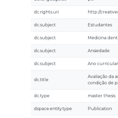
dc.rights.uri
http://creativ
dc.subject
Estudantes
dc.subject
Medicina dent
dc.subject
Ansiedade
dc.subject
Ano curricula
Avaliação da 
dc.title
condição de p
dc.type
master thesis
dspace.entity.type
Publication