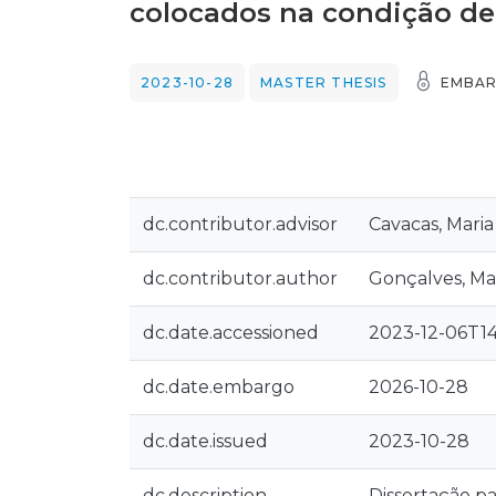
colocados na condição de
2023-10-28
MASTER THESIS
EMBAR
dc.contributor.advisor
Cavacas, Maria 
dc.contributor.author
Gonçalves, Mar
dc.date.accessioned
2023-12-06T14
dc.date.embargo
2026-10-28
dc.date.issued
2023-10-28
dc.description
Dissertação pa