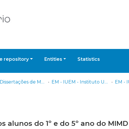
 repository
Entities
Statistics
EM - Dissertações de Mestrado
EM - IUEM - Instituto Universitário Egas Moniz
os alunos do 1º e do 5º ano do MIM