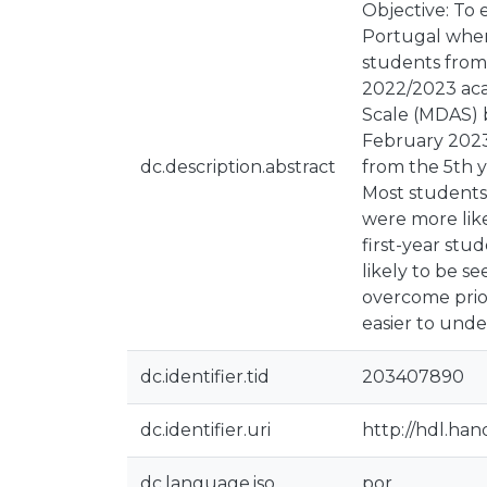
Objective: To 
Portugal when
students from 
2022/2023 aca
Scale (MDAS) 
February 2023 
dc.description.abstract
from the 5th y
Most students 
were more lik
first-year stu
likely to be s
overcome prio
easier to unde
dc.identifier.tid
203407890
dc.identifier.uri
http://hdl.ha
dc.language.iso
por