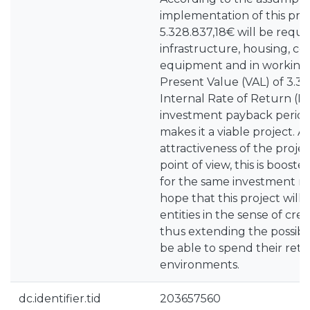
implementation of this pro
5.328.837,18€ will be requir
infrastructure, housing, cen
equipment and in working ca
Present Value (VAL) of 3.33
Internal Rate of Return (I
investment payback period 
makes it a viable project. As
attractiveness of the projec
point of view, this is boost
for the same investment r
hope that this project will 
entities in the sense of crea
thus extending the possibil
be able to spend their retir
environments.
dc.identifier.tid
203657560