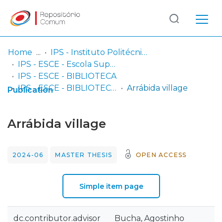
Log
(current)
In
Home
IPS - Instituto Politécnico de Setúbal
IPS - ESCE - Escola Superior de Ciências Empresariais
Communities
IPS - ESCE - BIBLIOTECA
& Collections
IPS - ESCE - BIBLIOTECA - Dissertações de mestrado
Arrábida village
Publication
Browse repository
Arrábida village
Entities
2024-06
MASTER THESIS
OPEN ACCESS
Statistics
Simple item page
dc.contributor.advisor
Bucha, Agostinho