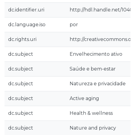
dc.identifier.uri
http://hdl.handle.net/1040
dc.language.iso
por
dc.rights.uri
http://creativecommons.org
dc.subject
Envelhecimento ativo
dc.subject
Saúde e bem-estar
dc.subject
Natureza e privacidade
dc.subject
Active aging
dc.subject
Health & wellness
dc.subject
Nature and privacy