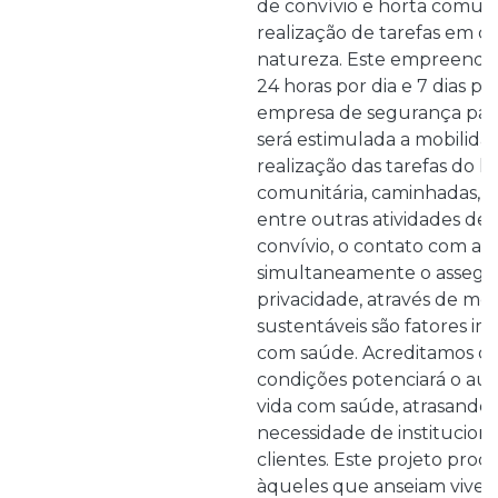
de convívio e horta comuni
realização de tarefas em c
natureza. Este empreendime
24 horas por dia e 7 dias p
empresa de segurança patr
será estimulada a mobilidad
realização das tarefas do la
comunitária, caminhadas, gi
entre outras atividades de
convívio, o contato com a 
simultaneamente o assegur
privacidade, através de mor
sustentáveis são fatores im
com saúde. Acreditamos qu
condições potenciará o a
vida com saúde, atrasando
necessidade de institucion
clientes. Este projeto proc
àqueles que anseiam viver