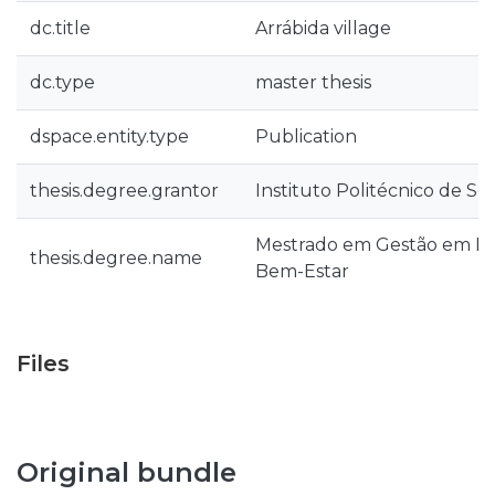
dc.title
Arrábida village
dc.type
master thesis
dspace.entity.type
Publication
thesis.degree.grantor
Instituto Politécnico de Se
Mestrado em Gestão em Ho
thesis.degree.name
Bem-Estar
Files
Original bundle