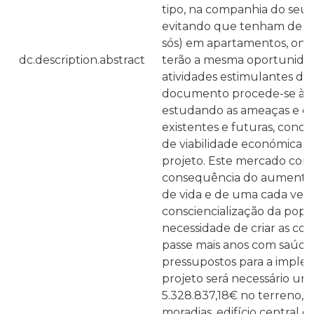
tipo, na companhia do seu 
evitando que tenham de fic
sós) em apartamentos, on
dc.description.abstract
terão a mesma oportunida
atividades estimulantes da
documento procede-se à a
estudando as ameaças e o
existentes e futuras, concl
de viabilidade económica e 
projeto. Este mercado con
consequência do aumento
de vida e de uma cada vez
consciencialização da popu
necessidade de criar as co
passe mais anos com saúde
pressupostos para a imple
projeto será necessário um
5.328.837,18€ no terreno, i
moradias, edifício central e