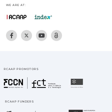
WE ARE AT:
RCAAP PROMOTORS
Fundação para a Ciência
Universidade
RCAAP FUNDERS