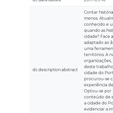
Contar históri
menos. Atualm
conhecido e u
quando as his
cidade? Face 
adaptado ao â
uma ferrament
territórios. A
organizações, 
deste trabalho
dc.description.abstract
cidade do Port
procurou-se cr
experiência de
Optou-se por 
conteúdo de en
a cidade do Po
evidenciar a i