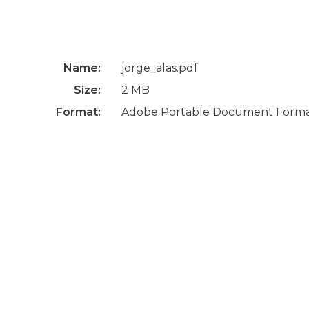
Name:
jorge_alas.pdf
Size:
2 MB
Format:
Adobe Portable Document Form