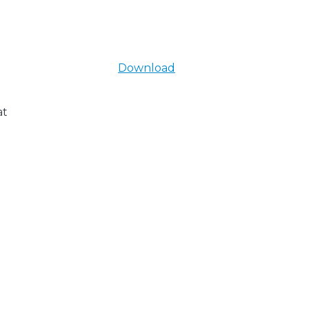
Download
at