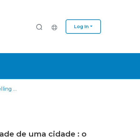
Log In
O papel do storytelling na construção da estratégia e identidade de uma cidade : o caso da cidade do Porto
dade de uma cidade : o