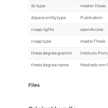
dc.type
master thesis
dspace.entity.type
Publication
rcaap.rights
openAccess
rcaap.type
masterThesis
thesis.degree.grantor
Instituto Por
thesis.degree.name
Mestrado em 
Files