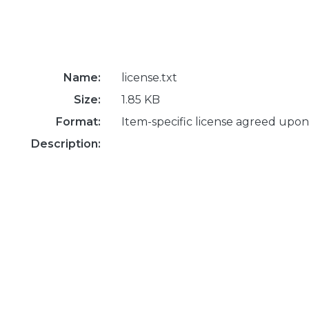
Name:
license.txt
Size:
1.85 KB
Format:
Item-specific license agreed upon
Description: