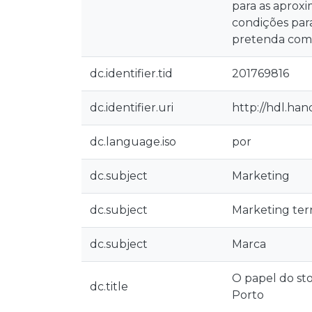
para as aproxi
condições par
pretenda comp
dc.identifier.tid
201769816
dc.identifier.uri
http://hdl.han
dc.language.iso
por
dc.subject
Marketing
dc.subject
Marketing terr
dc.subject
Marca
O papel do sto
dc.title
Porto