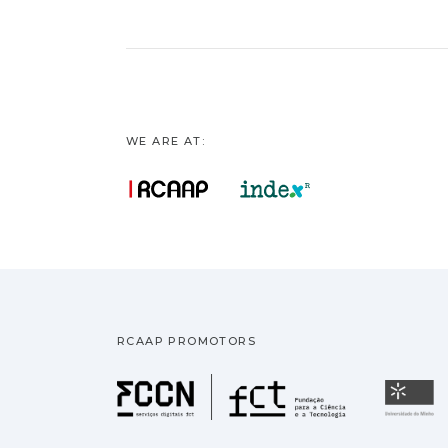
WE ARE AT:
RCAAP PROMOTORS
Fundação pa
U