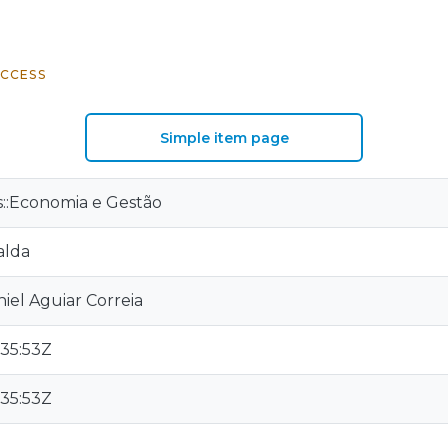
CCESS
Simple item page
is::Economia e Gestão
alda
niel Aguiar Correia
:35:53Z
:35:53Z