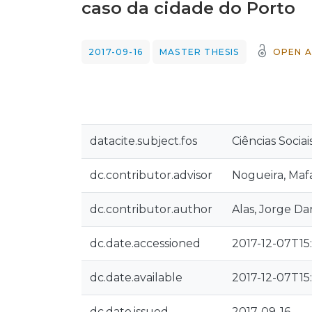
caso da cidade do Porto
2017-09-16
MASTER THESIS
OPEN A
datacite.subject.fos
Ciências Socia
dc.contributor.advisor
Nogueira, Maf
dc.contributor.author
Alas, Jorge Da
dc.date.accessioned
2017-12-07T15
dc.date.available
2017-12-07T15
dc.date.issued
2017-09-16