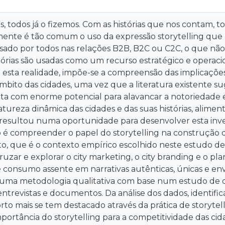
as, todos já o fizemos. Com as histórias que nos contam, 
ente é tão comum o uso da expressão storytelling que
sado por todos nas relações B2B, B2C ou C2C, o que não
tórias são usadas como um recurso estratégico e operac
a esta realidade, impõe-se a compreensão das implicaçõe
mbito das cidades, uma vez que a literatura existente 
a com enorme potencial para alavancar a notoriedade 
 natureza dinâmica das cidades e das suas histórias, alime
resultou numa oportunidade para desenvolver esta inves
 é compreender o papel do storytelling na construção d
o, que é o contexto empírico escolhido neste estudo de c
uzar e explorar o city marketing, o city branding e o p
 consumo assente em narrativas autênticas, únicas e en
uma metodologia qualitativa com base num estudo de ca
trevistas e documentos. Da análise dos dados, identifi
rto mais se tem destacado através da prática de storytel
mportância do storytelling para a competitividade das cida