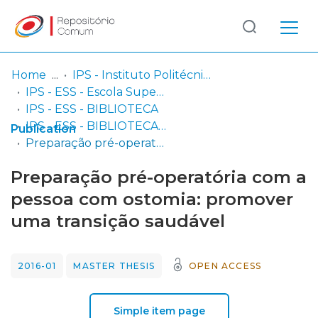
Log
(current)
In
Home
IPS - Instituto Politécnico de Setúbal
IPS - ESS - Escola Superior de Saúde
Communities
IPS - ESS - BIBLIOTECA
& Collections
IPS - ESS - BIBLIOTECA - Dissertações de mestrado
Publication
Preparação pré-operatória com a pessoa com ostomia: promover uma transição saudável
Browse repository
Preparação pré-operatória com a
Entities
pessoa com ostomia: promover
uma transição saudável
Statistics
2016-01
MASTER THESIS
OPEN ACCESS
Simple item page