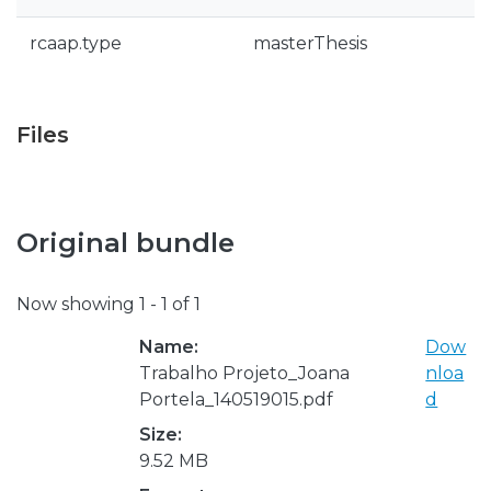
rcaap.type
masterThesis
Files
Original bundle
Now showing
1 - 1 of 1
Name:
Dow
Trabalho Projeto_Joana
nloa
Portela_140519015.pdf
d
Size:
9.52 MB