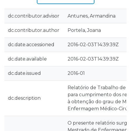
dc.contributor.advisor
Antunes, Armandina
dc.contributor.author
Portela, Joana
dc.date.accessioned
2016-02-03T14:39:39Z
dc.date.available
2016-02-03T14:39:39Z
dc.date.issued
2016-01
Relatório de Trabalho de 
para cumprimento dos requi
dc.description
à obtenção do grau de Me
Enfermagem Médico-Cirúr
O presente relatório surge
Mestrado de Enfermagem M