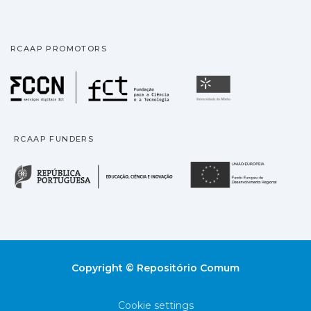
RCAAP PROMOTORS
Fundação para a Ciência
Universidade
RCAAP FUNDERS
República Portuguesa · M
União
Copyright © Repositório Comum
Cookie settings