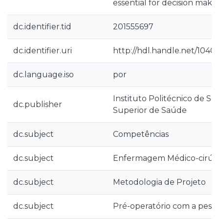
essential for decision makin
dc.identifier.tid
201555697
dc.identifier.uri
http://hdl.handle.net/10400
dc.language.iso
por
Instituto Politécnico de Se
dc.publisher
Superior de Saúde
dc.subject
Competências
dc.subject
Enfermagem Médico-cirúr
dc.subject
Metodologia de Projeto
dc.subject
Pré-operatório com a pess