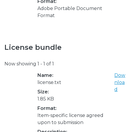
Format:
Adobe Portable Document
Format
License bundle
Now showing
1 - 1 of 1
Name:
Dow
license.txt
nloa
d
Size:
1.85 KB
Format:
Item-specific license agreed
upon to submission
Description: