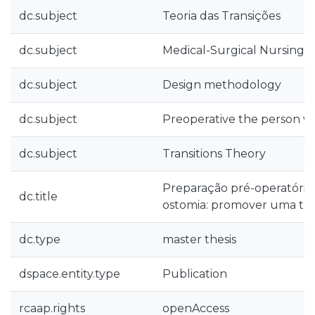
dc.subject
Teoria das Transições
dc.subject
Medical-Surgical Nursing Sk
dc.subject
Design methodology
dc.subject
Preoperative the person w
dc.subject
Transitions Theory
Preparação pré-operatória
dc.title
ostomia: promover uma tra
dc.type
master thesis
dspace.entity.type
Publication
rcaap.rights
openAccess