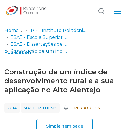
Log
(current)
In
Home
IPP - Instituto Politécnico de Portalegre
ESAE - Escola Superior Agrária de Elvas
Communities
ESAE - Dissertações de Mestrado
& Collections
Construção de um índice de desenvolvimento rural e a sua aplicação no Alto Alentejo
Publication
Browse repository
Construção de um índice de
Entities
desenvolvimento rural e a sua
aplicação no Alto Alentejo
Statistics
2014
MASTER THESIS
OPEN ACCESS
Simple item page