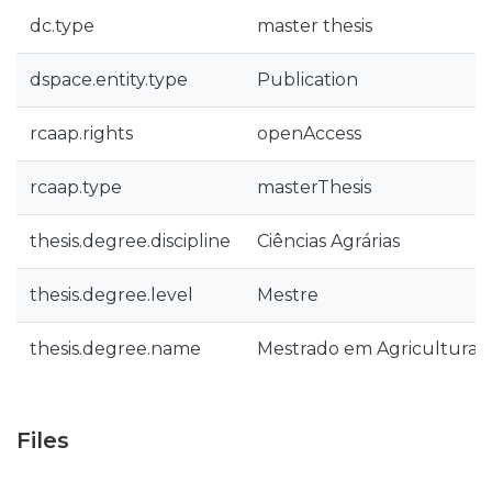
dc.type
master thesis
dspace.entity.type
Publication
rcaap.rights
openAccess
rcaap.type
masterThesis
thesis.degree.discipline
Ciências Agrárias
thesis.degree.level
Mestre
thesis.degree.name
Mestrado em Agricultura 
Files