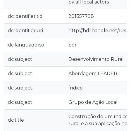
by all local actors.
dc.identifier.tid
201357798
dc.identifier.uri
http://hdl.handle.net/104
dc.language.iso
por
dc.subject
Desenvolvimento Rural
dc.subject
Abordagem LEADER
dc.subject
Índice
dc.subject
Grupo de Ação Local
Construção de um índice 
dc.title
rural e a sua aplicação no 