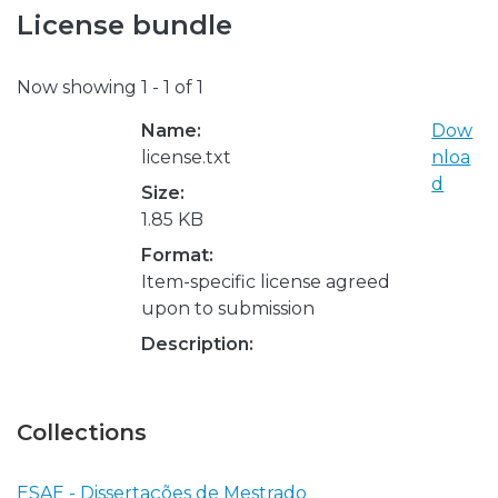
License bundle
Now showing
1 - 1 of 1
Name:
Dow
license.txt
nloa
d
Size:
1.85 KB
Format:
Item-specific license agreed
upon to submission
Description:
Collections
ESAE - Dissertações de Mestrado