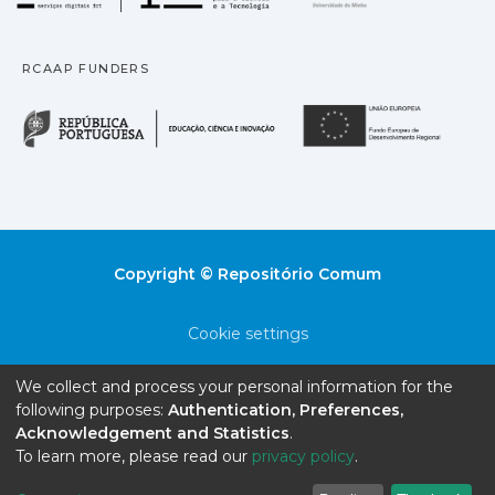
RCAAP FUNDERS
República Portuguesa · M
União
Copyright © Repositório Comum
Cookie settings
Privacy policy
We collect and process your personal information for the
following purposes:
Authentication, Preferences,
End User Agreement
Acknowledgement and Statistics
.
To learn more, please read our
privacy policy
.
Send Feedback