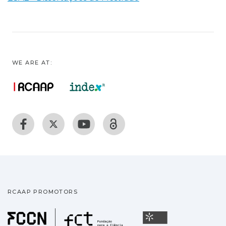
WE ARE AT:
RCAAP PROMOTORS
Fundação para a Ciência
Universidade