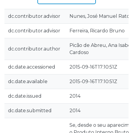
dc.contributor.advisor
Nunes, José Manuel Rato
dc.contributor.advisor
Ferreira, Ricardo Bruno
Picão de Abreu, Ana Isabe
dc.contributor.author
Cardoso
dc.date.accessioned
2015-09-16T17:10:51Z
dc.date.available
2015-09-16T17:10:51Z
dc.date.issued
2014
dc.date.submitted
2014
Se, desde o seu aparecime
o Produto Interno Bruto fo