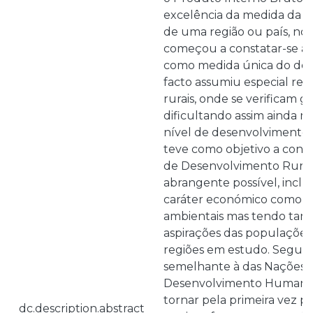
excelência da medida da a
de uma região ou país, no 
começou a constatar-se a s
como medida única do des
facto assumiu especial rel
rurais, onde se verificam g
dificultando assim ainda ma
nível de desenvolvimento.
teve como objetivo a cons
de Desenvolvimento Rural 
abrangente possível, inclu
caráter económico como as
ambientais mas tendo ta
aspirações das populações
regiões em estudo. Segui
semelhante à das Nações U
Desenvolvimento Humano, 
tornar pela primeira vez p
dc.description.abstract