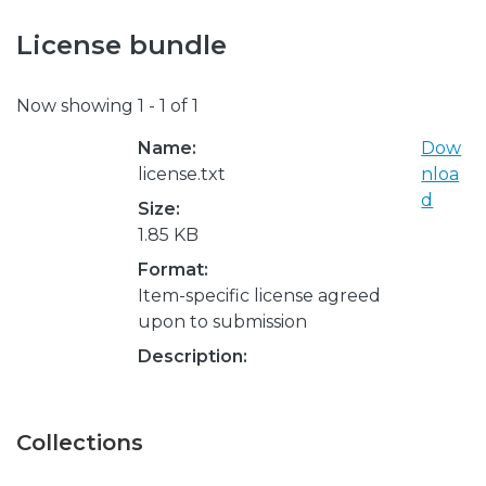
License bundle
Now showing
1 - 1 of 1
Name:
Dow
license.txt
nloa
d
Size:
1.85 KB
Format:
Item-specific license agreed
upon to submission
Description:
Collections