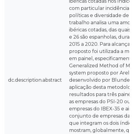
ibéricas cotadas nos índice
com particular incidência 
políticas e diversidade de 
trabalho analisa uma amos
ibéricas cotadas, das quais
e 26 são espanholas, duran
2015 a 2020. Para alcançar 
proposto foi utilizada a m
em painel, especificament
Generalized Method of M
system proposto por Arella
dc.description.abstract
desenvolvido por Blundell 
aplicação desta metodolog
resultados para três painéi
as empresas do PSI-20 outr
empresas do IBEX-35 e ai
conjunto de empresas da P
que integram os dois índice
mostram, globalmente, qu