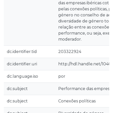
das empresas ibéricas cotad
pelas conexões políticas, p
género no conselho de adm
diversidade de género torn
relação entre as conexões p
performance, ou seja, exer
moderador.
dc.identifier.tid
203322924
dc.identifier.uri
http://hdl.handle.net/1040
dc.language.iso
por
dc.subject
Performance das empresas 
dc.subject
Conexões políticas