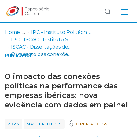
Log
(current)
In
Home
IPC - Instituto Politécnico de Coimbra
IPC - ISCAC - Instituto Superior de Contabilidade e Administração de Coimbra
Communities
ISCAC - Dissertações de Mestrado
& Collections
O impacto das conexões políticas na performance das empresas ibéricas: nova evidência com dados em painel
Publication
Browse repository
O impacto das conexões
Entities
políticas na performance das
empresas ibéricas: nova
Statistics
evidência com dados em painel
2023
MASTER THESIS
OPEN ACCESS