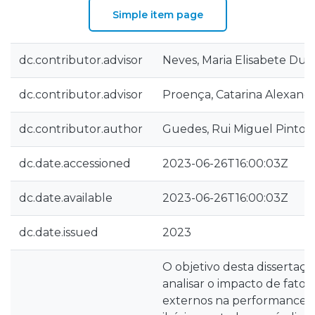
Simple item page
dc.contributor.advisor
Neves, Maria Elisabete Dua
dc.contributor.advisor
Proença, Catarina Alexand
dc.contributor.author
Guedes, Rui Miguel Pinto R
dc.date.accessioned
2023-06-26T16:00:03Z
dc.date.available
2023-06-26T16:00:03Z
dc.date.issued
2023
O objetivo desta dissertaç
analisar o impacto de fator
externos na performance 