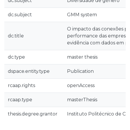
dc.subject
Diversidade de género
dc.subject
GMM system
O impacto das conexões pol
dc.title
performance das empresas 
evidência com dados em pa
dc.type
master thesis
dspace.entity.type
Publication
rcaap.rights
openAccess
rcaap.type
masterThesis
thesis.degree.grantor
Instituto Politécnico de Co