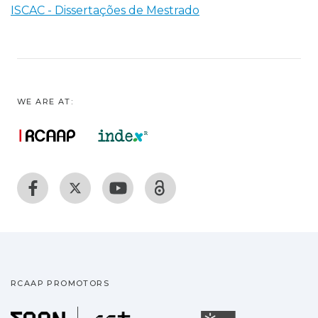
ISCAC - Dissertações de Mestrado
WE ARE AT:
RCAAP PROMOTORS
Fundação para a Ciência