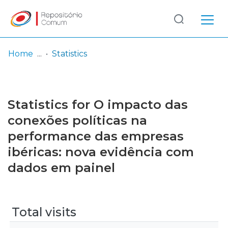
Log
(current)
In
Home
Statistics
Communities
& Collections
Statistics for O impacto das
Browse repository
conexões políticas na
performance das empresas
Entities
ibéricas: nova evidência com
dados em painel
Total visits