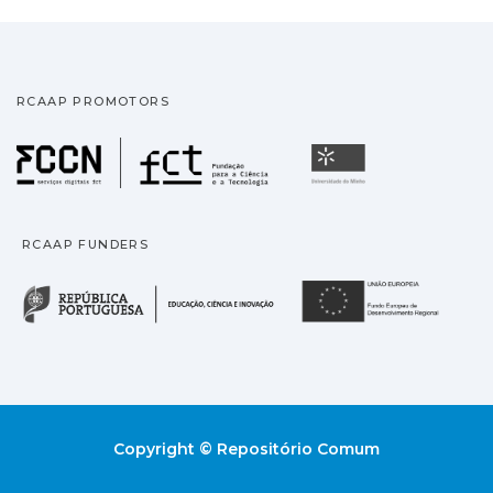
RCAAP PROMOTORS
Fundação para a Ciência
Universidade
RCAAP FUNDERS
República Portuguesa · M
União
Copyright © Repositório Comum