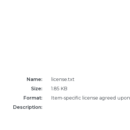
Name:
license.txt
Size:
1.85 KB
Format:
Item-specific license agreed upon
Description: