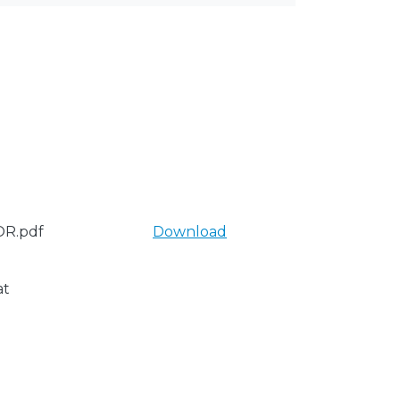
R.pdf
Download
at