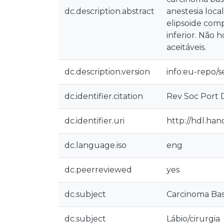
dc.description.abstract
anestesia loca
elipsoide com
inferior. Não 
aceitáveis.
dc.description.version
info:eu-repo/
dc.identifier.citation
Rev Soc Port D
dc.identifier.uri
http://hdl.ha
dc.language.iso
eng
dc.peerreviewed
yes
dc.subject
Carcinoma Bas
dc.subject
Lábio/cirurgia