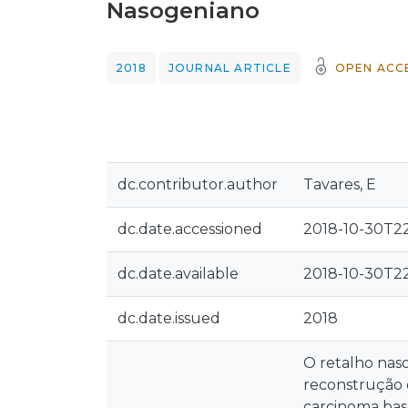
Nasogeniano
2018
JOURNAL ARTICLE
OPEN ACC
dc.contributor.author
Tavares, E
dc.date.accessioned
2018-10-30T22
dc.date.available
2018-10-30T22
dc.date.issued
2018
O retalho nas
reconstrução 
carcinoma baso