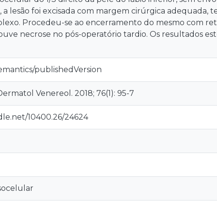
l, a lesão foi excisada com margem cirúrgica adequada, 
plexo. Procedeu-se ao encerramento do mesmo com ret
houve necrose no pós-operatório tardio. Os resultados est
semantics/publishedVersion
ermatol Venereol. 2018; 76(1): 95-7
ndle.net/10400.26/24624
ocelular