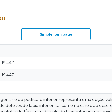
ESS
Simple item page
:19:44Z
:19:44Z
ogeniano de pedículo inferior representa uma opção vá
de defeitos do lábio inferior, tal como no caso que des
celular do 1/3 direito da pele do lábio inferior, sem en