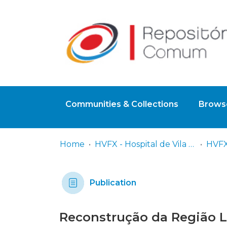
Communities & Collections
Browse
Home
HVFX - Hospital de Vila Franca de Xira
HVFX
Publication
Reconstrução da Região La