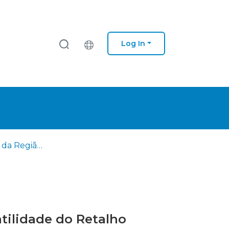
Log In
Reconstrução da Região Labial Inferior: Um Exemplo de Versatilidade do Retalho Nasogeniano
tilidade do Retalho