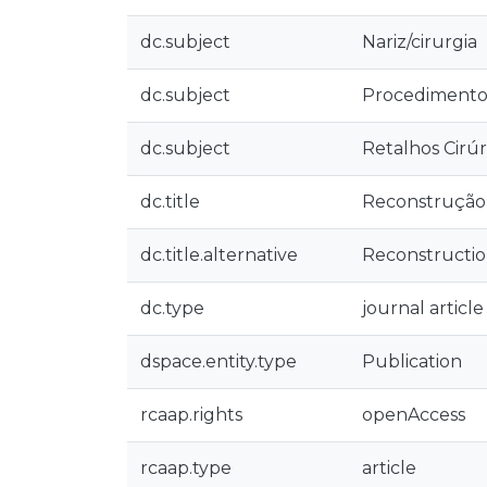
dc.subject
Nariz/cirurgia
dc.subject
Procedimentos
dc.subject
Retalhos Cirúr
dc.title
Reconstrução 
dc.title.alternative
Reconstruction
dc.type
journal article
dspace.entity.type
Publication
rcaap.rights
openAccess
rcaap.type
article