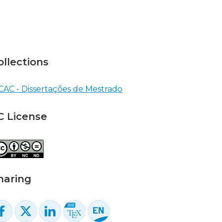
ollections
CAC - Dissertações de Mestrado
C License
haring