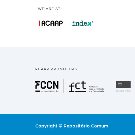
WE ARE AT:
RCAAP PROMOTORS
Fundação pa
U
Copyright © Repositório Comum