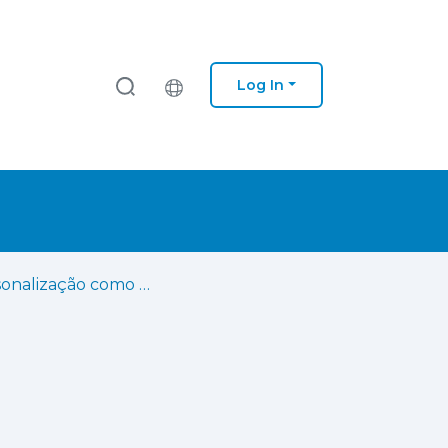
Log In
A personalização como estratégia de fidelização – Estudo de Caso da Netflix