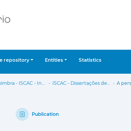
 repository
Entities
Statistics
UPCoimbra - ISCAC - Instituto Superior de Contabilidade e Administração de Coimbra
ISCAC - Dissertações de Mestrado
Publication