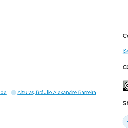
C
IS
C
 de
Alturas, Bráulio Alexandre Barreira
S