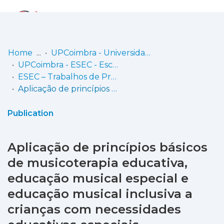
Log
(current)
In
Home
UPCoimbra - Universidade Politécnica de Coimbra
UPCoimbra - ESEC - Escola Superior de Educação de Coimbra
Communities
ESEC – Trabalhos de Projeto | Relatórios de Estágio | Projetos de Investigação
& Collections
Aplicação de princípios básicos de musicoterapia educativa, educação musical especial e educação musical inclusiva a crianças com necessidades educativas especiais
Browse repository
Publication
Entities
Aplicação de princípios básicos
Statistics
de musicoterapia educativa,
educação musical especial e
educação musical inclusiva a
crianças com necessidades