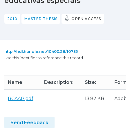
educativas especiais
2010
MASTER THESIS
OPEN ACCESS
http://hdl.handle.net/10400.26/10735
Use this identifier to reference this record.
Name:
Description:
Size:
Forma
RCAAP.pdf
13.82 KB
Adobe
Send Feedback