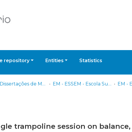
 repository
Entities
Statistics
EM - Dissertações de Mestrado
EM - ESSEM - Escola Superior de Saúde Egas Moniz
EM - E
gle trampoline session on balance, 