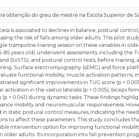
ara obtenção do grau de mestre na Escola Superior de 
ess is associated to declines in balance, postural contro
easing the risk of falls among older adults. This pilot st
ingle trampoline training session on these variables in ol
(65-85 years old) underwent assessments, including the 
tand (5xSTS), and postural control tests, before training,
aining. Surface electromyography (sEMG) and force platf
aluate functional mobility, muscle activation patterns, 
strated significant improvements in TUG score (p < 0.00
ctivation in the vastus lateralis (p = 0.005), biceps femor
(p = 0.041) during dynamic tasks. These findings highlig
nhance mobility and neuromuscular responsiveness. Howe
in static postural control measures, indicating the nee
ons to affect these parameters. This study concludes th
sible intervention option for improving functional mobi
 older adults. Its incorporation into fall prevention pro