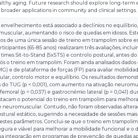
thy aging. Future research should explore long-term ef
 broader applications in community and clinical settings.
envelhecimento está associado a declínios no equilíbrio
uscular, aumentando o risco de quedas em idosos. Este 
tos de uma única sessão de treino em trampolim sobre est
articipantes (65-85 anos) realizaram três avaliações, incl
 times Sit-to-Stand (5xSTS) e controlo postural, antes d
ós o treino em trampolim. Foram ainda analisados dados 
MG) e de plataforma de forças (FP) para avaliar mobilida
lar, controlo motor e equilíbrio. Os resultados demonstr
s do TUG (p < 0,001), com aumento na ativação neuromusc
 femoral (p = 0,037) e gastrocnémio lateral (p = 0,041) du
stacam o potencial do treino em trampolim para melhora
e neuromuscular. Contudo, não foram observadas alteraçõ
stural estático, sugerindo a necessidade de sessões ma
 estes parâmetros. Conclui-se que o treino em trampoli
egura e viável para melhorar a mobilidade funcional e
sua integração em programas de prevenção de quedas ap