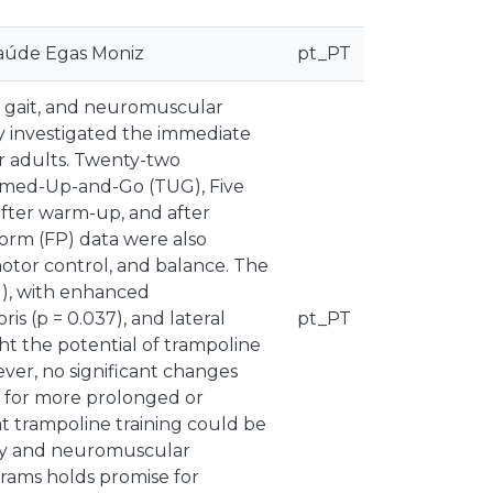
Saúde Egas Moniz
pt_PT
l, gait, and neuromuscular
udy investigated the immediate
der adults. Twenty-two
Timed-Up-and-Go (TUG), Five
 after warm-up, and after
orm (FP) data were also
motor control, and balance. The
1), with enhanced
is (p = 0.037), and lateral
pt_PT
ht the potential of trampoline
ver, no significant changes
d for more prolonged or
at trampoline training could be
lity and neuromuscular
grams holds promise for