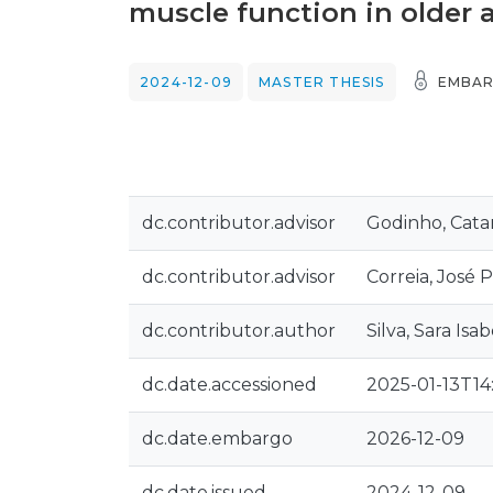
muscle function in older a
2024-12-09
MASTER THESIS
EMBAR
dc.contributor.advisor
Godinho, Cata
dc.contributor.advisor
Correia, José 
dc.contributor.author
Silva, Sara Is
dc.date.accessioned
2025-01-13T14
dc.date.embargo
2026-12-09
dc.date.issued
2024-12-09