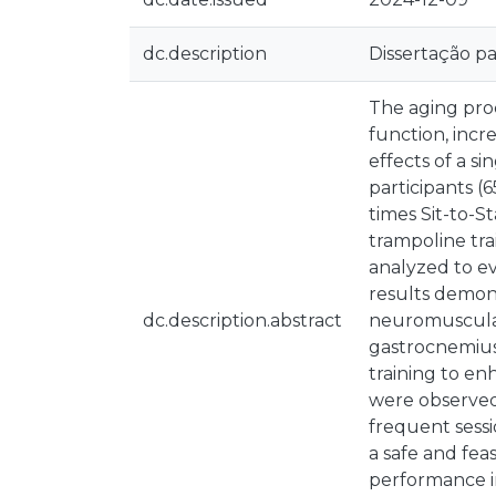
dc.description
Dissertação p
The aging proc
function, incr
effects of a s
participants 
times Sit-to-S
trampoline tr
analyzed to ev
results demon
dc.description.abstract
neuromuscular a
gastrocnemius 
training to e
were observed 
frequent sessi
a safe and fea
performance in