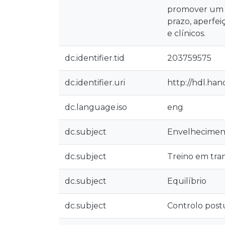
promover um e
prazo, aperfe
e clínicos.
dc.identifier.tid
203759575
dc.identifier.uri
http://hdl.han
dc.language.iso
eng
dc.subject
Envelhecimen
dc.subject
Treino em tr
dc.subject
Equilíbrio
dc.subject
Controlo post