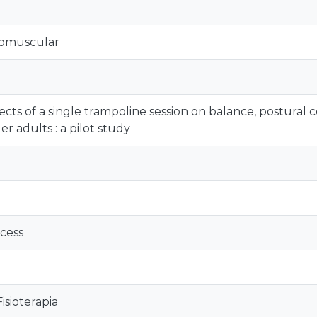
romuscular
cts of a single trampoline session on balance, postural c
er adults : a pilot study
cess
sioterapia