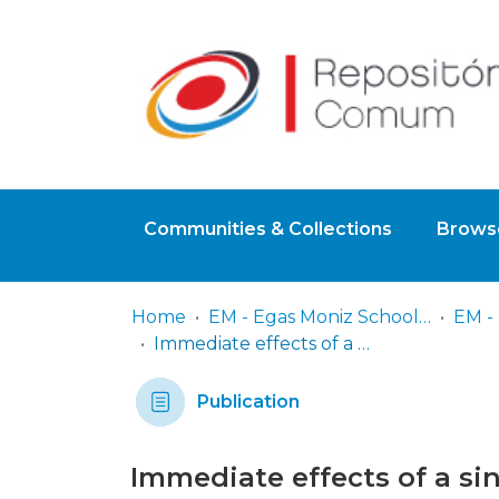
Communities & Collections
Browse
Home
EM - Egas Moniz School of Health & Science
Immediate effects of a single trampoline session on balance, postural control, gait, and muscle function in older adults : a pilot study
Publication
Immediate effects of a sin