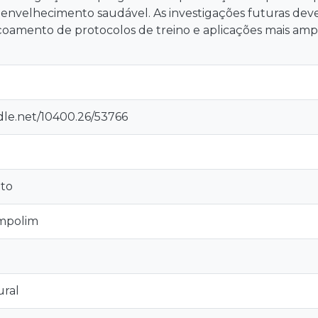
nvelhecimento saudável. As investigações futuras devem
içoamento de protocolos de treino e aplicações mais am
dle.net/10400.26/53766
to
ampolim
ural