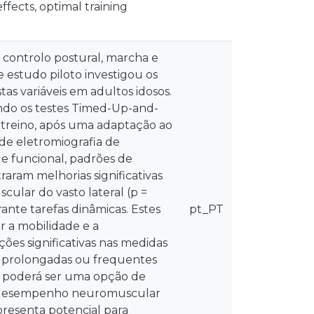
fects, optimal training
, controlo postural, marcha e
estudo piloto investigou os
as variáveis em adultos idosos.
uindo os testes Timed-Up-and-
o treino, após uma adaptação ao
de eletromiografia de
de funcional, padrões de
aram melhorias significativas
ular do vasto lateral (p =
rante tarefas dinâmicas. Estes
pt_PT
r a mobilidade e a
es significativas nas medidas
is prolongadas ou frequentes
m poderá ser uma opção de
 o desempenho neuromuscular
resenta potencial para