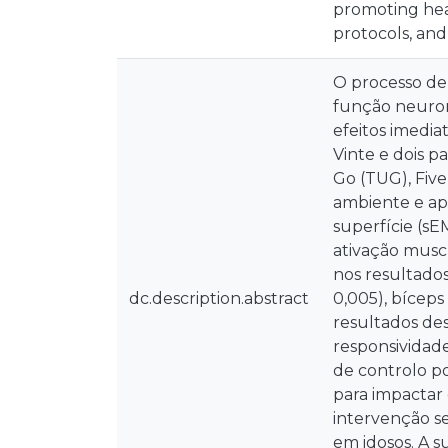
promoting heal
protocols, and
O processo de 
função neurom
efeitos imedia
Vinte e dois p
Go (TUG), Five
ambiente e ap
superfície (sE
ativação muscu
nos resultado
dc.description.abstract
0,005), bíceps
resultados de
responsividad
de controlo po
para impactar
intervenção s
em idosos. A 