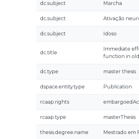
dc.subject
Marcha
dc.subject
Ativação neu
dc.subject
Idoso
Immediate effe
dc.title
function in old
dc.type
master thesis
dspace.entity.type
Publication
rcaap.rights
embargoedAc
rcaap.type
masterThesis
thesis.degree.name
Mestrado em Fi