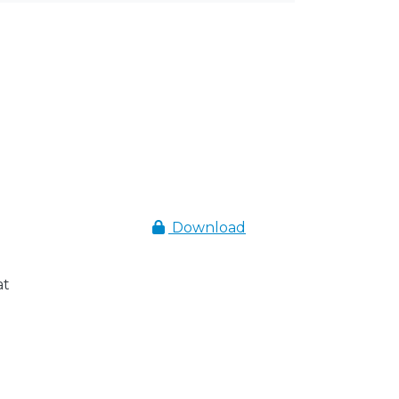
Download
at