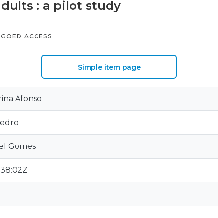
dults : a pilot study
GOED ACCESS
Simple item page
rina Afonso
Pedro
abel Gomes
:38:02Z