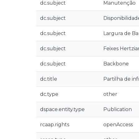
dc.subject
Manutenção
dc.subject
Disponibilidad
dc.subject
Largura de B
dc.subject
Feixes Hertzia
dc.subject
Backbone
dc.title
Partilha de in
dc.type
other
dspace.entity.type
Publication
rcaap.rights
openAccess