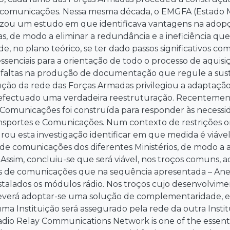
 comunicações. Nessa mesma década, o EMGFA (Estado M
izou um estudo em que identificava vantagens na adopç
, de modo a eliminar a redundância e a ineficiência que s
de, no plano teórico, se ter dado passos significativos 
senciais para a orientação de todo o processo de aquis
e faltas na produção de documentação que regule a sus
ução da rede das Forças Armadas privilegiou a adaptação
efectuado uma verdadeira reestruturação. Recentemen
 Comunicações foi construída para responder às necessid
sportes e Comunicações. Num contexto de restrições o
rou esta investigação identificar em que medida é viável 
de comunicações dos diferentes Ministérios, de modo a a
. Assim, concluiu-se que será viável, nos troços comuns, a
as de comunicações que na sequência apresentada – Anexo
stalados os módulos rádio. Nos troços cujo desenvolvim
everá adoptar-se uma solução de complementaridade, e
uma Instituição será assegurado pela rede da outra Institu
adio Relay Communications Network is one of the essent