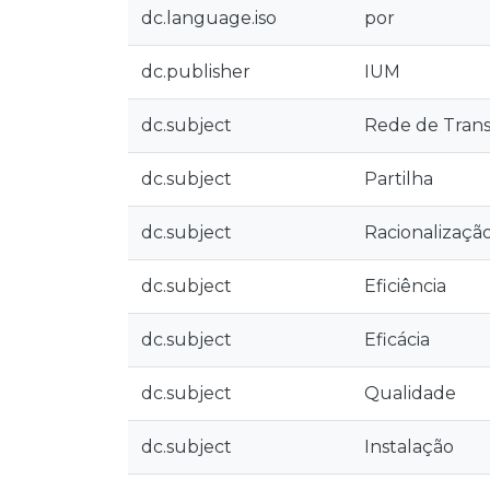
dc.language.iso
por
dc.publisher
IUM
dc.subject
Rede de Tran
dc.subject
Partilha
dc.subject
Racionalizaçã
dc.subject
Eficiência
dc.subject
Eficácia
dc.subject
Qualidade
dc.subject
Instalação