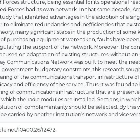
Forces structure, being essential for its operational read
ed Forces had its own network. In that same decade, 
udy that identified advantages in the adoption of a si
er to eliminate redundancies and inefficiencies that exist
heory, many significant steps in the production of som
 of purchasing equipment were taken, faults have been i
ulating the support of the network. Moreover, the con
cused on adaptation of existing structures, without an e
ay Communications Network was built to meet the needs 
f government budgetary constraints, this research sought to
ring of the communications transport infrastructure of t
icacy and efficiency of the service. Thus, it was found t
ing of communications infrastructure that are presente
 which the radio modules are installed. Sections, in whic
solution of complementarity should be selected. By this way
l be carried by another institution’s network and vice vers
dle.net/10400.26/12472