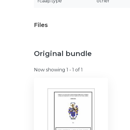
rcaap.type
other
Files
Original bundle
Now showing
1 - 1 of 1