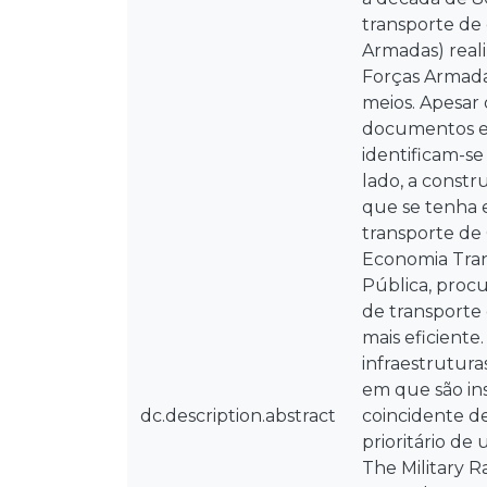
transporte de
Armadas) real
Forças Armadas
meios. Apesar 
documentos es
identificam-s
lado, a constr
que se tenha 
transporte de
Economia Tran
Pública, procu
de transporte 
mais eficiente
infraestrutur
em que são in
dc.description.abstract
coincidente d
prioritário de 
The Military R