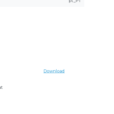
pt_PT
Download
at