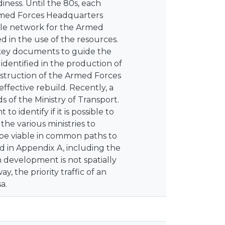
iness. Until the 80s, each
Armed Forces Headquarters
ngle network for the Armed
ed in the use of the resources.
e key documents to guide the
dentified in the production of
struction of the Armed Forces
ffective rebuild. Recently, a
of the Ministry of Transport.
 identify if it is possible to
he various ministries to
o be viable in common paths to
d in Appendix A, including the
h development is not spatially
, the priority traffic of an
a.