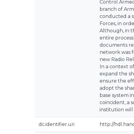
Control Armed 
branch of Arm
conducted a st
Forces, in ord
Although, in t
entire process
documents reg
network was fo
new Radio Rel
In a context o
expand the sha
ensure the eff
adopt the shar
base system in
coincident, a 
institution wil
dc.identifier.uri
http://hdl.han