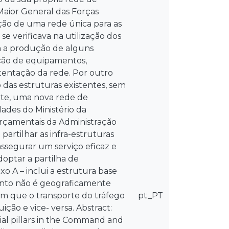
aior General das Forças
ão de uma rede única para as
e verificava na utilização dos
com a produção de alguns
ição de equipamentos,
tentação da rede. Por outro
 das estruturas existentes, sem
te, uma nova rede de
ades do Ministério da
rçamentais da Administração
partilhar as infra-estruturas
ssegurar um serviço eficaz e
doptar a partilha de
 A – inclui a estrutura base
ento não é geograficamente
m que o transporte do tráfego
pt_PT
ição e vice- versa. Abstract:
ial pillars in the Command and