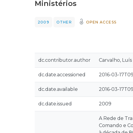
Ministérios
2009
OTHER
OPEN ACCESS
dc.contributor.author
Carvalho, Luís
dc.date.accessioned
2016-03-17T09
dc.date.available
2016-03-17T09
dc.date.issued
2009
A Rede de Tran
Comando e Con
à década de 8