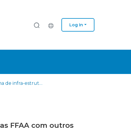
Log In
Partilha de infra-estruturas de transporte de comunicações das FFAA com outros Ministérios
 das FFAA com outros