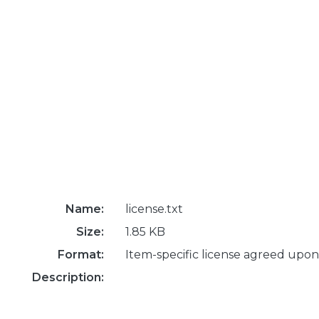
Name:
license.txt
Size:
1.85 KB
Format:
Item-specific license agreed upon
Description: