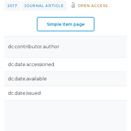
2017
JOURNAL ARTICLE
OPEN ACCESS
Simple item page
dc.contributor.author
dc.date.accessioned
dc.date.available
dc.date.issued