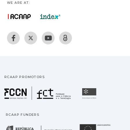
WE ARE AT:
RCAAP PROMOTORS
Fundação para a Ciência
Universidade
RCAAP FUNDERS
República Portuguesa · M
União