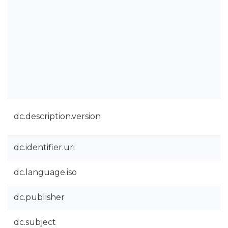
dc.description.version
dc.identifier.uri
dc.language.iso
dc.publisher
dc.subject