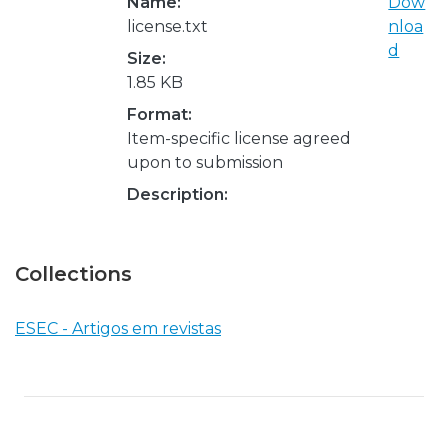
Name:
Dow
license.txt
nloa
d
Size:
1.85 KB
Format:
Item-specific license agreed
upon to submission
Description:
Collections
ESEC - Artigos em revistas