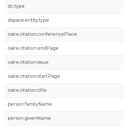
dc.type
dspace.entity.type
oaire.citation.conferencePlace
oaire.citation.endPage
oaire.citation.issue
oaire.citation.startPage
oaire.citation.title
person.familyName
person.givenName