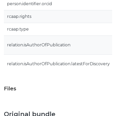
person.identifier.orcid
rcaap.rights
rcaap.type
relation.isAuthorOfPublication
relation.isAuthorOfPublication.latestForDiscovery
Files
Original bundle