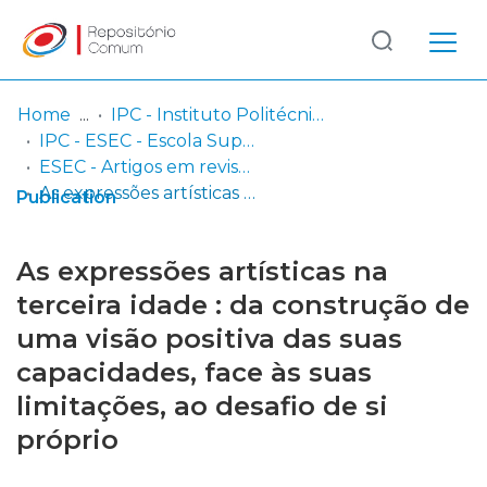
Log
(current)
In
Home
IPC - Instituto Politécnico de Coimbra
IPC - ESEC - Escola Superior de Educação de Coimbra
Communities
ESEC - Artigos em revistas
& Collections
As expressões artísticas na terceira idade : da construção de uma visão positiva das suas capacidades, face às suas limitações, ao desafio de si próprio
Publication
Browse repository
As expressões artísticas na
Entities
terceira idade : da construção de
uma visão positiva das suas
Statistics
capacidades, face às suas
limitações, ao desafio de si
próprio