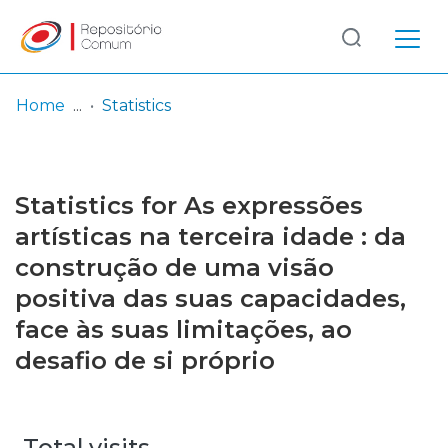
Log
(current)
In
Home
Statistics
Communities
& Collections
Statistics for As expressões
Browse repository
artísticas na terceira idade : da
construção de uma visão
Entities
positiva das suas capacidades,
face às suas limitações, ao
desafio de si próprio
Total visits