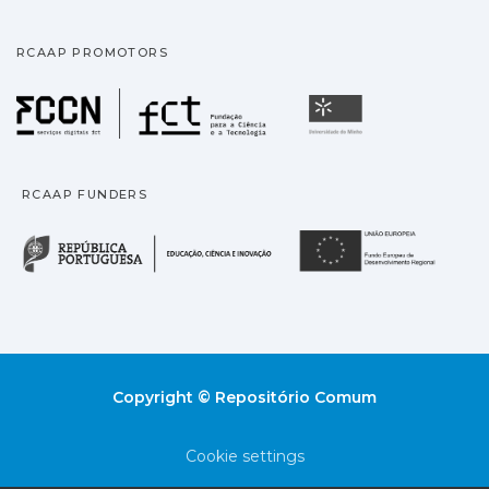
RCAAP PROMOTORS
Fundação para a Ciência
Universidade
RCAAP FUNDERS
República Portuguesa · M
União
Copyright © Repositório Comum
Cookie settings