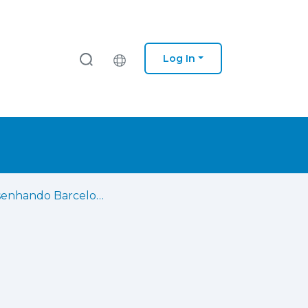
Log In
Redesenhando Barcelona : a cidade de 15 minutos entre análises e propostas