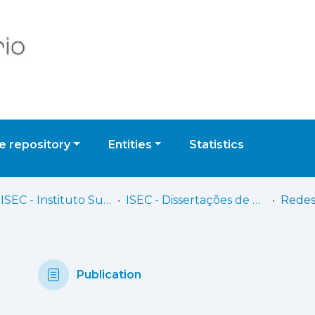
 repository
Entities
Statistics
IPC - ISEC - Instituto Superior de Engenharia de Coimbra
ISEC - Dissertações de Mestrado
Publication