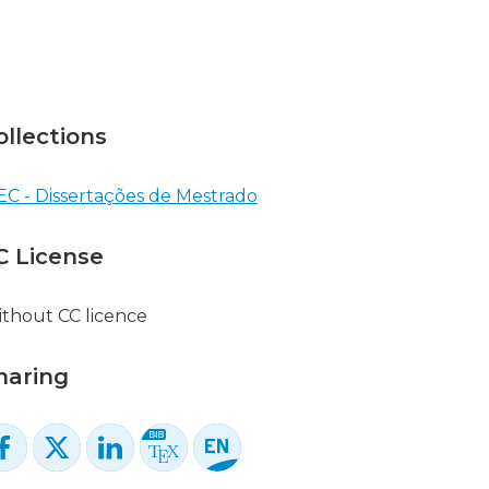
ollections
EC - Dissertações de Mestrado
C License
thout CC licence
haring