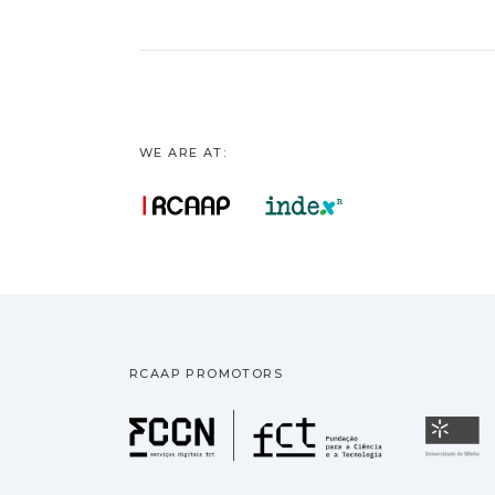
WE ARE AT:
RCAAP PROMOTORS
Fundação pa
U