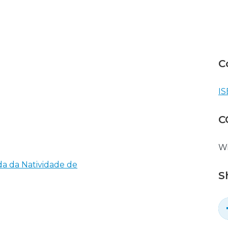
C
IS
C
Wi
da da Natividade de
S