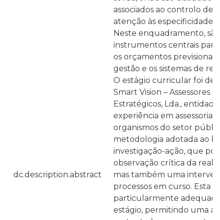
associados ao controlo de 
atenção às especificidades 
Neste enquadramento, são
instrumentos centrais para
os orçamentos previsionais,
gestão e os sistemas de re
O estágio curricular foi d
Smart Vision – Assessores e
Estratégicos, Lda., entidad
experiência em assessoria e
organismos do setor público
metodologia adotada ao lon
investigação-ação, que poss
observação crítica da reali
dc.description.abstract
mas também uma intervenç
processos em curso. Esta 
particularmente adequada
estágio, permitindo uma a