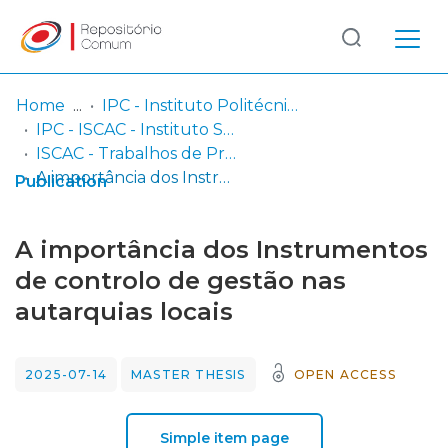
Log
(current)
In
Home
IPC - Instituto Politécnico de Coimbra
IPC - ISCAC - Instituto Superior de Contabilidade e Administração de Coimbra
Communities
ISCAC - Trabalhos de Projeto | Relatórios de Estágio
& Collections
A importância dos Instrumentos de controlo de gestão nas autarquias locais
Publication
Browse repository
A importância dos Instrumentos
Entities
de controlo de gestão nas
autarquias locais
Statistics
2025-07-14
MASTER THESIS
OPEN ACCESS
Simple item page