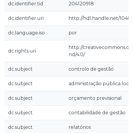
dc.identifier.tid
204120918
dc.identifier.uri
http://hdl.handle.net/1040
dc.language.iso
por
http://creativecommons.org
dc.rights.uri
nd/4.0/
dc.subject
controlo de gestão
dc.subject
administração pública local
dc.subject
orçamento previsional
dc.subject
contabilidade de gestão
dc.subject
relatórios