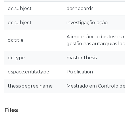
dc.subject
dashboards
dc.subject
investigação-ação
A importância dos Instrum
dc.title
gestão nas autarquias locai
dc.type
master thesis
dspace.entity.type
Publication
thesis.degree.name
Mestrado em Controlo de 
Files