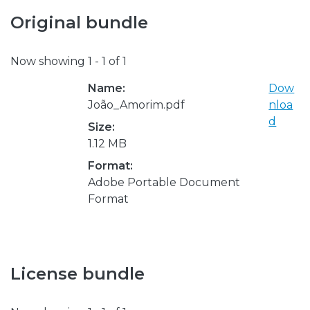
Original bundle
Now showing
1 - 1 of 1
Name:
Dow
João_Amorim.pdf
nloa
d
Size:
1.12 MB
Format:
Adobe Portable Document
Format
License bundle