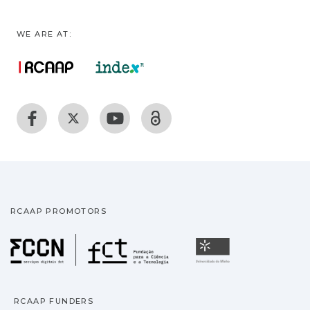
WE ARE AT:
RCAAP PROMOTORS
Fundação para a Ciência
Universidade
RCAAP FUNDERS