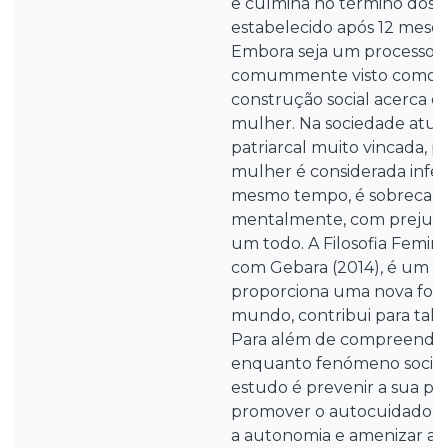
e culmina no término dos p
estabelecido após 12 mese
Embora seja um processo fis
comummente visto como u
construção social acerca de
mulher. Na sociedade atua
patriarcal muito vincada, 
mulher é considerada inferio
mesmo tempo, é sobrecarre
mentalmente, com prejuíz
um todo. A Filosofia Femini
com Gebara (2014), é um 
proporciona uma nova for
mundo, contribui para tal r
Para além de compreende
enquanto fenómeno social,
estudo é prevenir a sua pa
promover o autocuidado, 
a autonomia e amenizar as 