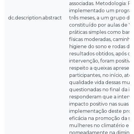
associadas. Metodologia: Para
implementado um progra
dc.description.abstract
três meses, a um grupo de
constituído por aulas de Yo
práticas simples como banho
físicas moderadas, caminhada
higiene do sono e rodas de
resultados obtidos, após o 
intervenção, foram positivo
respeito a queixas apresen
participantes, no início, at
qualidade vida dessas mulh
questionadas no final da i
responderam que a interv
impacto positivo nas suas v
implementação deste pro
eficácia na promoção da s
mulheres no climatério e 
nomeadamente na diminuiç