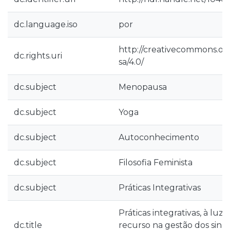
dc.language.iso
por
http://creativecommons.org
dc.rights.uri
sa/4.0/
dc.subject
Menopausa
dc.subject
Yoga
dc.subject
Autoconhecimento
dc.subject
Filosofia Feminista
dc.subject
Práticas Integrativas
Práticas integrativas, à luz
dc.title
recurso na gestão dos sinai