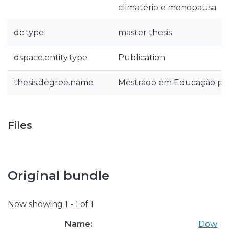
climatério e menopausa
dc.type
master thesis
dspace.entity.type
Publication
thesis.degree.name
Mestrado em Educação par
Files
Original bundle
Now showing
1 - 1 of 1
Name:
Dow