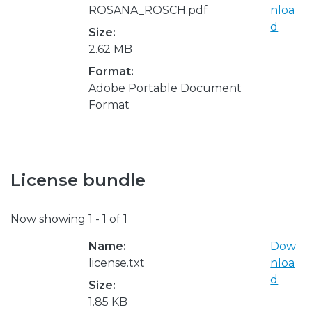
ROSANA_ROSCH.pdf
nloa
d
Size:
2.62 MB
Format:
Adobe Portable Document
Format
License bundle
Now showing
1 - 1 of 1
Name:
Dow
license.txt
nloa
d
Size:
1.85 KB