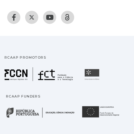
RCAAP PROMOTORS
Fundação para a Ciência
Universidade
RCAAP FUNDERS
República Portuguesa · M
União