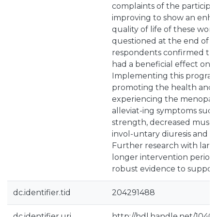
complaints of the participa
improving to show an enh
quality of life of these w
questioned at the end of th
respondents confirmed tha
had a beneficial effect on t
Implementing this program 
promoting the health and
experiencing the menopause
alleviat-ing symptoms such
strength, decreased muscl
invol-untary diuresis and in
Further research with larg
longer intervention perio
robust evidence to support
dc.identifier.tid
204291488
dc.identifier.uri
http://hdl.handle.net/1040