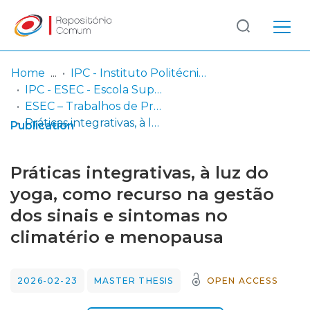
Log
(current)
In
Home
IPC - Instituto Politécnico de Coimbra
IPC - ESEC - Escola Superior de Educação de Coimbra
Communities
ESEC – Trabalhos de Projeto | Relatórios de Estágio | Projetos de Investigação
& Collections
Práticas integrativas, à luz do yoga, como recurso na gestão dos sinais e sintomas no climatério e menopausa
Publication
Browse repository
Práticas integrativas, à luz do
Entities
yoga, como recurso na gestão
dos sinais e sintomas no
Statistics
climatério e menopausa
2026-02-23
MASTER THESIS
OPEN ACCESS