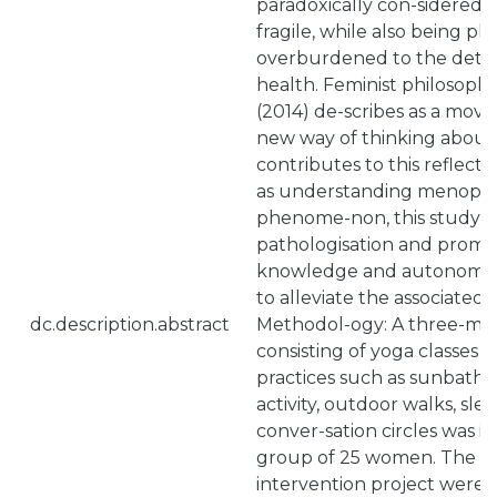
paradoxically con-sidered b
fragile, while also being ph
overburdened to the detrim
health. Feminist philosoph
(2014) de-scribes as a mov
new way of thinking about
contributes to this reflecti
as understanding menopaus
phenome-non, this study ai
pathologisation and promote
knowledge and autonomy. 
to alleviate the associated 
dc.description.abstract
Methodol-ogy: A three-m
consisting of yoga classes
practices such as sunbathi
activity, outdoor walks, sl
conver-sation circles was 
group of 25 women. The re
intervention project were p