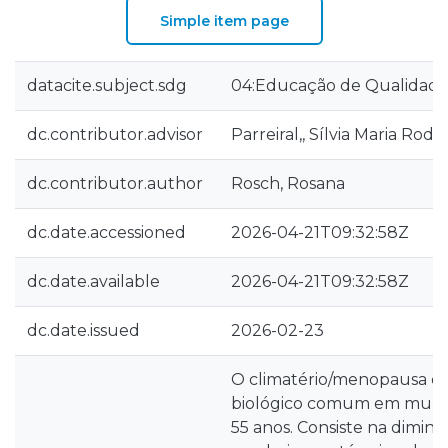
Simple item page
datacite.subject.sdg
04:Educação de Qualidad
dc.contributor.advisor
Parreiral,, Sílvia Maria Rod
dc.contributor.author
Rosch, Rosana
dc.date.accessioned
2026-04-21T09:32:58Z
dc.date.available
2026-04-21T09:32:58Z
dc.date.issued
2026-02-23
O climatério/menopausa é
biológico comum em mulher
55 anos. Consiste na diminu