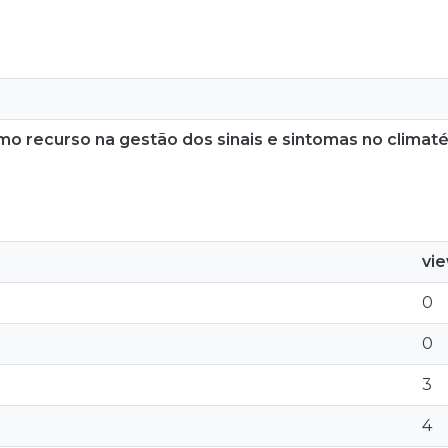
 como recurso na gestão dos sinais e sintomas no clima
vi
0
0
3
4