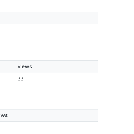
views
33
ews