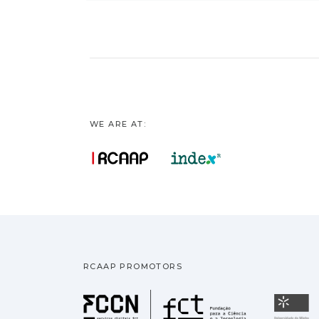
WE ARE AT:
RCAAP PROMOTORS
Fundação pa
U