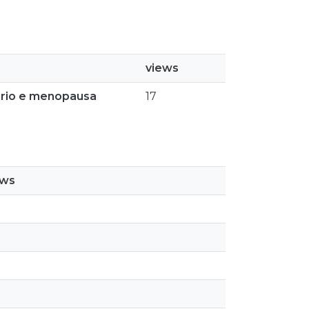
views
tério e menopausa
17
ews