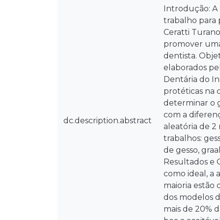
Introdução: A
trabalho para 
Ceratti Turan
promover uma 
dentista. Obje
elaborados pel
Dentária do In
protéticas na 
determinar o g
com a diferen
dc.description.abstract
aleatória de 2
trabalhos: gess
de gesso, graa
Resultados e C
como ideal, a 
maioria estão
dos modelos d
mais de 20% d