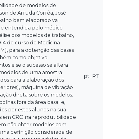
bilidade de modelos de
rson de Arruda Corrêa, José
balho bem elaborado vai
te entendida pelo médico
nálise dos modelos de trabalho,
014 do curso de Medicina
EM), para a obtenção das bases
ambém como objetivo
os e se o sucesso se altera
8 modelos de uma amostra
pt_PT
cidos para a elaboração dos
nferiores), máquina de vibração
vação direta sobre os modelos.
olhas fora da área basal e,
dos por estes alunos na sua
as em CRO na reprodutibilidade
 em não obter modelos com
uma definição considerada de