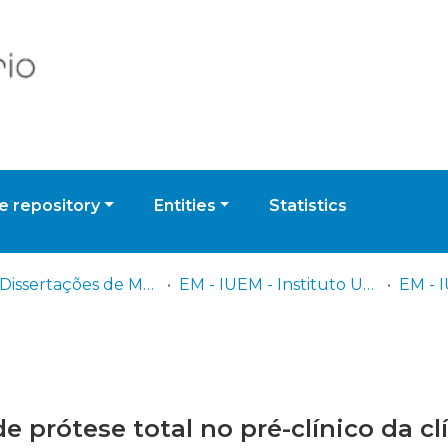
 repository
Entities
Statistics
EM - Dissertações de Mestrado
EM - IUEM - Instituto Universitário Egas Moniz
 prótese total no pré-clínico da clín