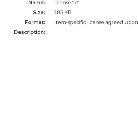
Name:
license.txt
Size:
1.85 KB
Format:
Item-specific license agreed upon
Description: