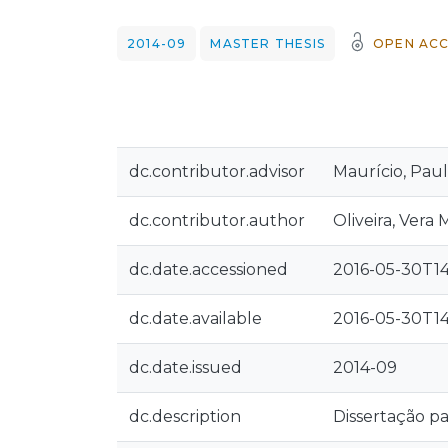
2014-09
MASTER THESIS
OPEN ACC
dc.contributor.advisor
Maurício, Pau
dc.contributor.author
Oliveira, Vera
dc.date.accessioned
2016-05-30T14
dc.date.available
2016-05-30T14
dc.date.issued
2014-09
dc.description
Dissertação p