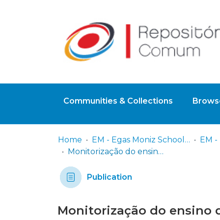
Communities & Collections
Browse
Home
EM - Egas Moniz School of Health & Science
Monitorização do ensino de prótese total no pré-clínico da clínica de reabilitação oral II
Publication
Monitorização do ensino de