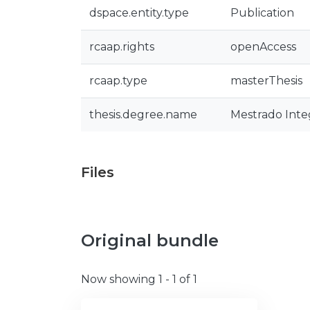
dspace.entity.type
Publication
rcaap.rights
openAccess
rcaap.type
masterThesis
thesis.degree.name
Mestrado Inte
Files
Original bundle
Now showing
1 - 1 of 1