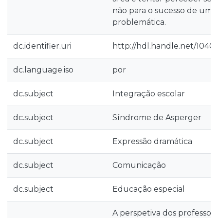
não para o sucesso de uma
problemática.
dc.identifier.uri
http://hdl.handle.net/1040
dc.language.iso
por
dc.subject
Integração escolar
dc.subject
Síndrome de Asperger
dc.subject
Expressão dramática
dc.subject
Comunicação
dc.subject
Educação especial
A perspetiva dos professo