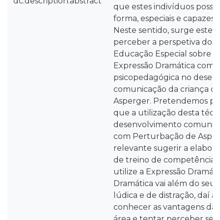
dc.description.abstract
que estes indivíduos possa
forma, especiais e capazes 
Neste sentido, surge este 
perceber a perspetiva dos 
Educação Especial sobre a
Expressão Dramática como 
psicopedagógica no desen
comunicação da criança c
Asperger. Pretendemos per
que a utilização desta técn
desenvolvimento comunicac
com Perturbação de Asperge
relevante sugerir a elabo
de treino de competências
utilize a Expressão Dramáti
Dramática vai além do seu
lúdica e de distração, daí a
conhecer as vantagens da s
área e tentar perceber se 