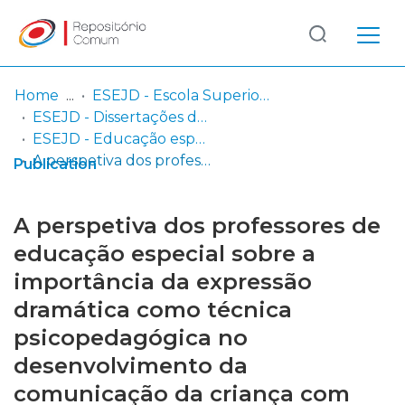
Log
(current)
In
Home
ESEJD - Escola Superior de Educação João de Deus
ESEJD - Dissertações de Mestrado em Educação
Communities
ESEJD - Educação especial – domínio cognitivo – motor (dissertação)
& Collections
A perspetiva dos professores de educação especial sobre a importância da expressão dramática como técnica psicopedagógica no desenvolvimento da comunicação da criança com perturbação de Asperger
Publication
Browse repository
A perspetiva dos professores de
Entities
educação especial sobre a
importância da expressão
Statistics
dramática como técnica
psicopedagógica no
desenvolvimento da
comunicação da criança com