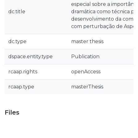
especial sobre a importânc
dc.title
dramática como técnica ps
desenvolvimento da comun
com perturbação de Aspe
dc.type
master thesis
dspace.entity.type
Publication
rcaap.rights
openAccess
rcaap.type
masterThesis
Files