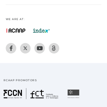
WE ARE AT:
RCAAP PROMOTORS
Fundação para a Ciência
Universidade