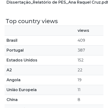
Dissertação_Relatório de PES_Ana Raquel Cruz.pd
Top country views
views
Brasil
409
Portugal
387
Estados Unidos
152
A2
22
Angola
19
União Europeia
11
China
8