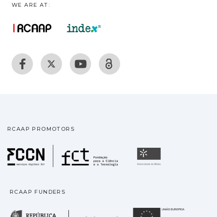
WE ARE AT:
RCAAP PROMOTORS
Fundação para a Ciência
Universidade
RCAAP FUNDERS
República Portuguesa · M
União