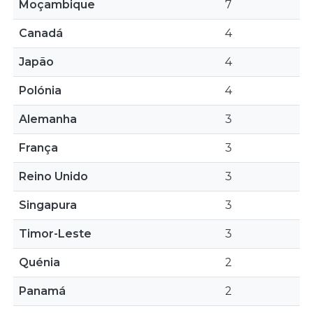
Moçambique
7
Canadá
4
Japão
4
Polónia
4
Alemanha
3
França
3
Reino Unido
3
Singapura
3
Timor-Leste
3
Quénia
2
Panamá
2