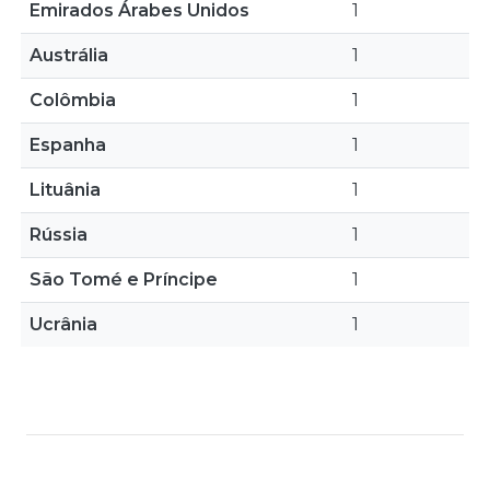
Emirados Árabes Unidos
1
Austrália
1
Colômbia
1
Espanha
1
Lituânia
1
Rússia
1
São Tomé e Príncipe
1
Ucrânia
1