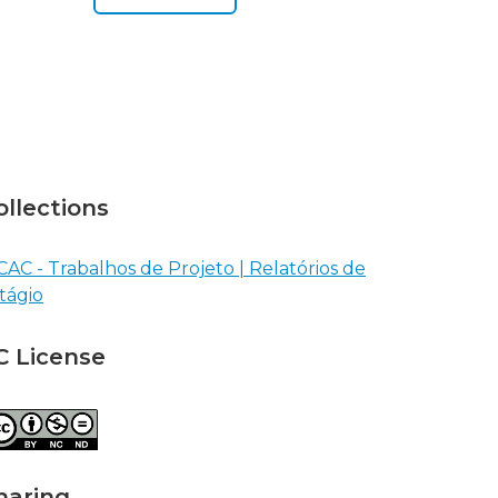
ollections
CAC - Trabalhos de Projeto | Relatórios de
tágio
C License
haring