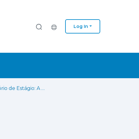
Log In
Relatório de Estágio: A Gestão Estratégica de Recursos Humanos na Águas da Figueira, S.A. - Planeamento, Recrutamento, Seleção, Onboarding, Gestão e Avaliação de Desempenho