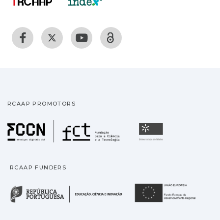
RCAAP PROMOTORS
Fundação para a Ciência
Universidade
RCAAP FUNDERS
República Portuguesa · M
União