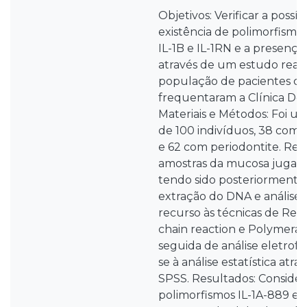
Objetivos: Verificar a possí
existência de polimorfismos
IL-1B e IL-1RN e a presença
através de um estudo rea
população de pacientes ca
frequentaram a Clínica Den
Materiais e Métodos: Foi ut
de 100 indivíduos, 38 com 
e 62 com periodontite. Re
amostras da mucosa jugal d
tendo sido posteriormente 
extração do DNA e análise
recurso às técnicas de Rea
chain reaction e Polymerase
seguida de análise eletrof
se à análise estatística atr
SPSS. Resultados: Conside
polimorfismos IL-1A-889 e I