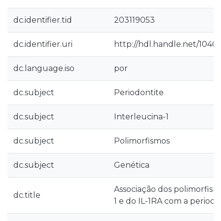
dc.identifier.tid
203119053
dc.identifier.uri
http://hdl.handle.net/1040
dc.language.iso
por
dc.subject
Periodontite
dc.subject
Interleucina-1
dc.subject
Polimorfismos
dc.subject
Genética
Associação dos polimorfism
dc.title
1 e do IL-1RA com a periodo