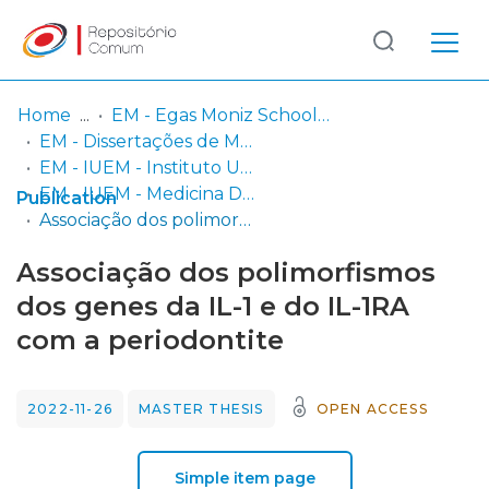
Log
(current)
In
Home
EM - Egas Moniz School of Health & Science
EM - Dissertações de Mestrado
Communities
EM - IUEM - Instituto Universitário Egas Moniz
& Collections
EM - IUEM - Medicina Dentária
Publication
Associação dos polimorfismos dos genes da IL-1 e do IL-1RA com a periodontite
Browse repository
Associação dos polimorfismos
Entities
dos genes da IL-1 e do IL-1RA
com a periodontite
Statistics
2022-11-26
MASTER THESIS
OPEN ACCESS
Simple item page