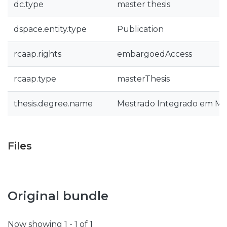
dc.type
master thesis
dspace.entity.type
Publication
rcaap.rights
embargoedAccess
rcaap.type
masterThesis
thesis.degree.name
Mestrado Integrado em Med
Files
Original bundle
Now showing
1 - 1 of 1