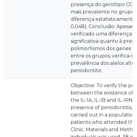
presença do genótipo CC pa
mais prevalente no grupo
diferença estatisticamente s
0,048). Conclusão: Apesar d
verificado uma diferença e
significativa quanto à pres
polimorfismos dos genes da 
entre os grupos, verifica-s
prevalência dos alelos alt
periodontite.
Objective: To verify the pos
between the existence of 
the IL-1A, IL-IB and IL-IRN
presence of periodontitis,
carried out in a population
patients who attended the
Clinic. Materials and Metho
individuals was used, 38 wi