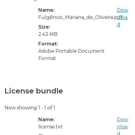
Name:
Dow
Fulgêncio_Mariana_de_Oliveira.pdf
nloa
d
Size:
2.43 MB
Format:
Adobe Portable Document
Format
License bundle
Now showing
1 - 1 of 1
Name:
Dow
license.txt
nloa
d