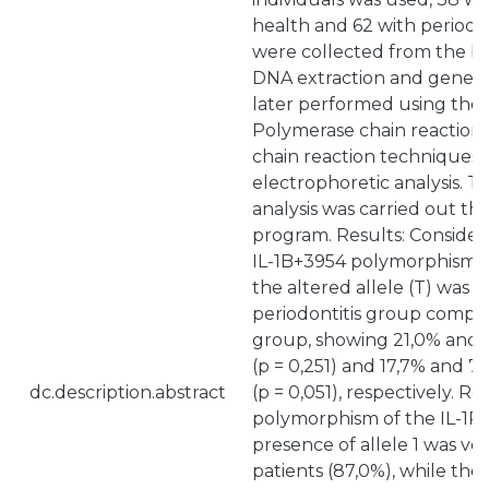
health and 62 with periodon
were collected from the b
DNA extraction and genetic
later performed using the 
Polymerase chain reaction
chain reaction techniques,
electrophoretic analysis. The
analysis was carried out t
program. Results: Consider
IL-1B+3954 polymorphisms,
the altered allele (T) was h
periodontitis group compa
group, showing 21,0% and 1
(p = 0,251) and 17,7% and 7
dc.description.abstract
(p = 0,051), respectively. R
polymorphism of the IL-1R
presence of allele 1 was ver
patients (87,0%), while the 