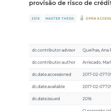
provisão de risco de créd
2016
MASTER THESIS
OPEN ACCES
dc.contributor.advisor
Quelhas, Ana 
dc.contributor.author
Arriscado, Mar
dc.date.accessioned
2017-02-07T09
dc.date.available
2017-02-07T09
dc.date.issued
2016
O presente rel