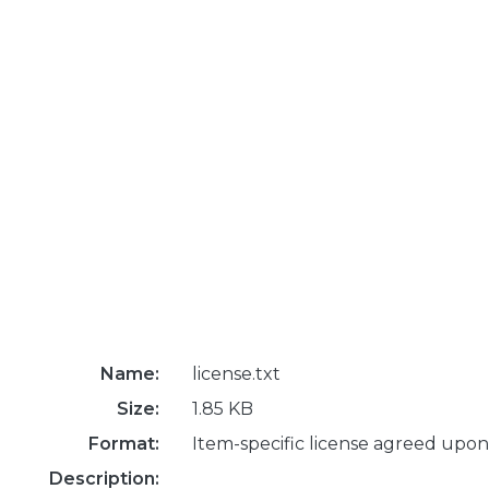
Name:
license.txt
Size:
1.85 KB
Format:
Item-specific license agreed upon
Description: