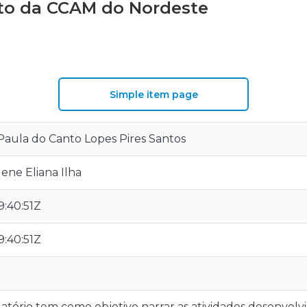
ito da CCAM do Nordeste
S
Simple item page
Paula do Canto Lopes Pires Santos
lene Eliana Ilha
:40:51Z
:40:51Z
atório tem como objetivo narrar as atividades desenvolvi