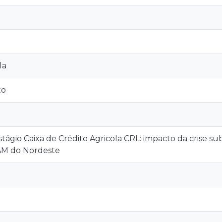
la
to
stágio Caixa de Crédito Agricola CRL: impacto da crise su
AM do Nordeste