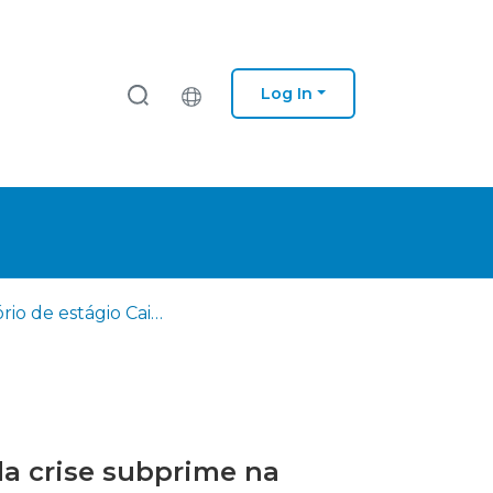
Log In
Relatório de estágio Caixa de Crédito Agricola CRL: impacto da crise subprime na provisão de risco de crédito da CCAM do Nordeste
da crise subprime na