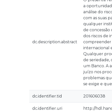
a oportunidad
análise do ris
com as suas pa
qualquer insti
de concessão d
dos riscos de
dc.description.abstract
compreender m
internacional
Qualquer proc
de seriedade, 
um Banco. A an
juízo nos pro
problemas que 
se exige e que
dc.identifier.tid
201606038
dc.identifier.uri
http://hdl.han