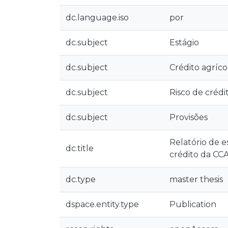
dc.language.iso
por
dc.subject
Estágio
dc.subject
Crédito agríco
dc.subject
Risco de crédi
dc.subject
Provisões
Relatório de e
dc.title
crédito da CC
dc.type
master thesis
dspace.entity.type
Publication