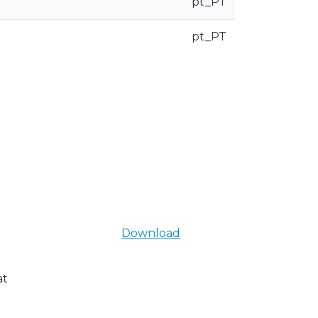
pt_PT
pt_PT
Download
at