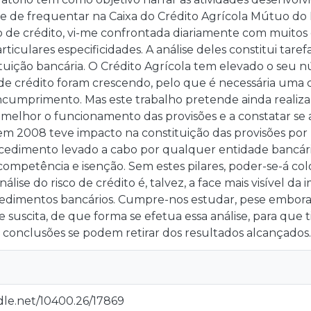
e de frequentar na Caixa do Crédito Agrícola Mútuo do N
co de crédito, vi-me confrontada diariamente com muitos
rticulares especificidades. A análise deles constitui tar
tuição bancária. O Crédito Agrícola tem elevado o seu n
e crédito foram crescendo, pelo que é necessária uma cu
 incumprimento. Mas este trabalho pretende ainda reali
elhor o funcionamento das provisões e a constatar se a 
 em 2008 teve impacto na constituição das provisões po
edimento levado a cabo por qualquer entidade bancária
competência e isenção. Sem estes pilares, poder-se-á colo
álise do risco de crédito é, talvez, a face mais visível d
cedimentos bancários. Cumpre-nos estudar, pese embora
suscita, de que forma se efetua essa análise, para que 
 conclusões se podem retirar dos resultados alcançados.
dle.net/10400.26/17869