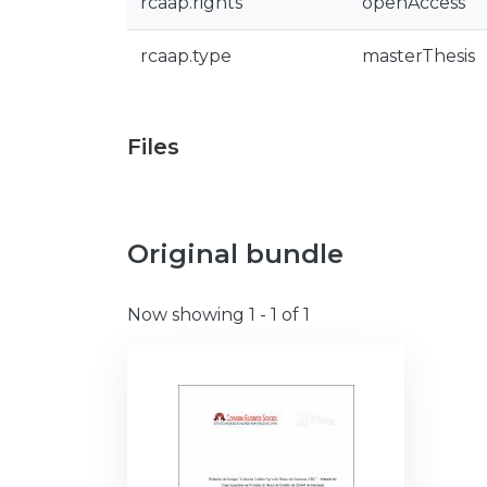
rcaap.rights
openAccess
rcaap.type
masterThesis
Files
Original bundle
Now showing
1 - 1 of 1