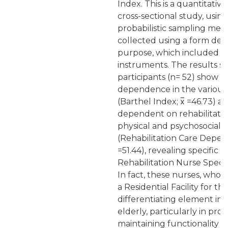
Index. This is a quantitative
cross-sectional study, usin
probabilistic sampling met
collected using a form des
purpose, which included 
instruments. The results s
participants (n= 52) show m
dependence in the various
(Barthel Index; x̅ =46.73) an
dependent on rehabilitatio
physical and psychosocial 
(Rehabilitation Care Depen
=51.44), revealing specific n
Rehabilitation Nurse Speci
In fact, these nurses, who 
a Residential Facility for the
differentiating element in 
elderly, particularly in pr
maintaining functionality 