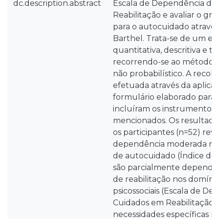
dc.description.abstract
Escala de Dependência de
Reabilitação e avaliar o g
para o autocuidado através
Barthel. Trata-se de um e
quantitativa, descritiva e tr
recorrendo-se ao método
não probabilístico. A recolh
efetuada através da aplic
formulário elaborado para o
incluíram os instrumentos
mencionados. Os resultad
os participantes (n=52) rev
dependência moderada nos
de autocuidado (Índice de Ba
são parcialmente depende
de reabilitação nos domínios
psicossociais (Escala de D
Cuidados em Reabilitação; 𝑥
necessidades específicas 