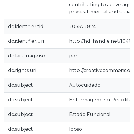
contributing to active age
physical, mental and social
dc.identifier.tid
203572874
dc.identifier.uri
http://hdl.handle.net/1040
dc.language.iso
por
dc.rights.uri
http://creativecommons.org
dc.subject
Autocuidado
dc.subject
Enfermagem em Reabilita
dc.subject
Estado Funcional
dc.subject
Idoso