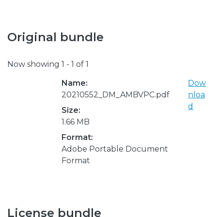
Original bundle
Now showing
1 - 1 of 1
Name:
Dow
20210552_DM_AMBVPC.pdf
nloa
d
Size:
1.66 MB
Format:
Adobe Portable Document
Format
License bundle