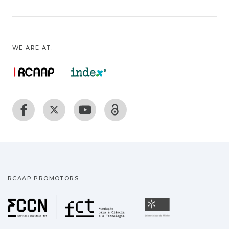
WE ARE AT:
RCAAP PROMOTORS
Fundação para a Ciência
Universidade