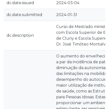
dc.date.issued
2024-03-04
dc.date.submitted
2024-01-31
Curso de Mestrado ministr
com Escola Superior de E
dc.description
de Cluny e Escola Superi
Dr. José Timóteo Montalv
O aumento do envelhecim
a par da incidência de patol
diminuição da autonomia fís
das limitações na mobilida
desempenho do autocuidad
maior utilização de institu
de saúde, como as Estrutur
para Pessoas Idosas. Estas
proporcionar um ambiente
estimulante, ser sensíveis 