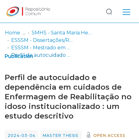
Log
(current)
In
Home
SMHS - Santa Maria Health School
ESSSM - Dissertações/Relatórios/Projetos de Mestrado
Communities
ESSSM - Mestrado em Enfermagem de Reabilitação
& Collections
Perfil de autocuidado e dependência em cuidados de Enfermagem de Reabilitação no idoso institucionalizado : um estudo descritivo
Publication
Browse repository
Perfil de autocuidado e
Entities
dependência em cuidados de
Enfermagem de Reabilitação no
Statistics
idoso institucionalizado : um
estudo descritivo
2024-03-04
MASTER THESIS
OPEN ACCESS