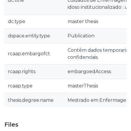
dc.title
cuidados de Enfermagem d
idoso institucionalizado : u
dc.type
master thesis
dspace.entity.type
Publication
Contém dados temporaria
rcaap.embargofct
confidenciais.
rcaap.rights
embargoedAccess
rcaap.type
masterThesis
thesis.degree.name
Mestrado em Enfermagem d
Files