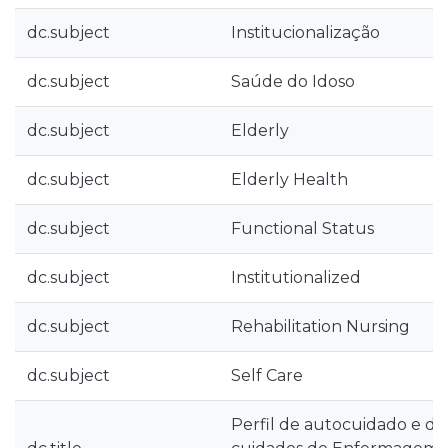
dc.subject
Institucionalização
dc.subject
Saúde do Idoso
dc.subject
Elderly
dc.subject
Elderly Health
dc.subject
Functional Status
dc.subject
Institutionalized
dc.subject
Rehabilitation Nursing
dc.subject
Self Care
Perfil de autocuidado e 