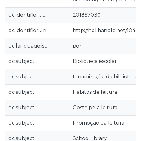
dc.identifier.tid
201857030
dc.identifier.uri
http://hdl.handle.net/1040
dc.language.iso
por
dc.subject
Biblioteca escolar
dc.subject
Dinamização da biblioteca 
dc.subject
Hábitos de leitura
dc.subject
Gosto pela leitura
dc.subject
Promoção da leitura
dc.subject
School library