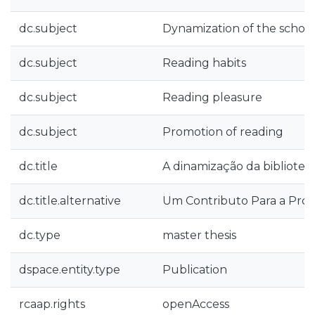
dc.subject
Dynamization of the school 
dc.subject
Reading habits
dc.subject
Reading pleasure
dc.subject
Promotion of reading
dc.title
A dinamização da bibliotec
dc.title.alternative
Um Contributo Para a Prom
dc.type
master thesis
dspace.entity.type
Publication
rcaap.rights
openAccess