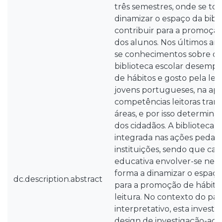
três semestres, onde se to
dinamizar o espaço da bibli
contribuir para a promoção
dos alunos. Nos últimos a
se conhecimentos sobre o 
biblioteca escolar desem
de hábitos e gosto pela leit
jovens portugueses, na ap
competências leitoras trans
áreas, e por isso determinan
dos cidadãos. A biblioteca e
integrada nas ações pedag
instituições, sendo que c
educativa envolver-se nest
forma a dinamizar o espaço
dc.description.abstract
para a promoção de hábitos
leitura. No contexto do pa
interpretativo, esta inves
design de investigação-ação