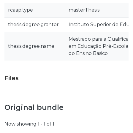
rcaap.type
masterThesis
thesis.degree.grantor
Instituto Superior de Educ
Mestrado para a Qualificaç
thesis.degree.name
em Educação Pré-Escolar e 
do Ensino Básico
Files
Original bundle
Now showing
1 - 1 of 1