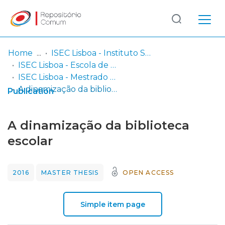
Log
(current)
In
Home
ISEC Lisboa - Instituto Superior de Educação e Ciências
ISEC Lisboa - Escola de Educação e Desenvolvimento Humano
Communities
ISEC Lisboa - Mestrado em Educação Pré-Escolar e Ensino do 1º Ciclo do Ensino Básico
& Collections
A dinamização da biblioteca escolar
Publication
Browse repository
A dinamização da biblioteca
Entities
escolar
Statistics
2016
MASTER THESIS
OPEN ACCESS
Simple item page