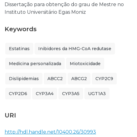
Dissertação para obtenção do grau de Mestre no
Instituto Universitário Egas Moniz
Keywords
Estatinas
Inibidores da HMG-CoA redutase
Medicina personalizada
Miotoxicidade
Dislipidemias
ABCC2
ABCG2
CYP2C9
CYP2D6
CYP3A4
CYP3A5
UGT1A3
URI
http://hdl.handle.net/10400.26/30993