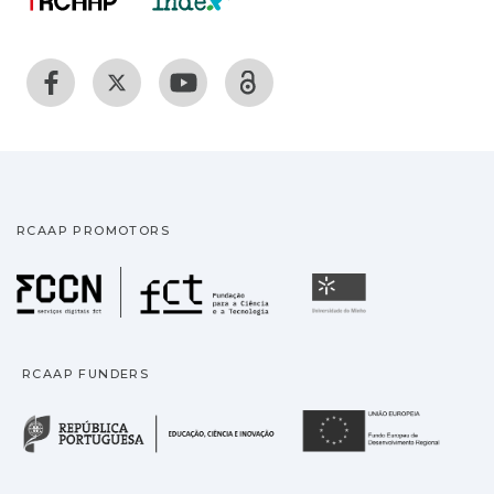
RCAAP PROMOTORS
Fundação para a Ciência
Universidade
RCAAP FUNDERS
República Portuguesa · M
União