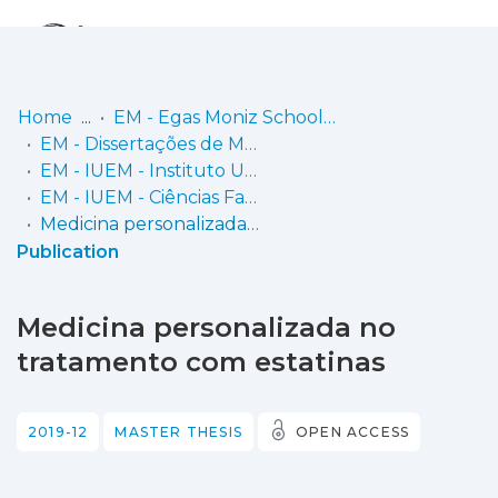
Log
(current)
In
Home
EM - Egas Moniz School of Health & Science
EM - Dissertações de Mestrado
Communities
EM - IUEM - Instituto Universitário Egas Moniz
& Collections
EM - IUEM - Ciências Farmacêuticas
Medicina personalizada no tratamento com estatinas
Browse repository
Publication
Entities
Medicina personalizada no
Statistics
tratamento com estatinas
2019-12
MASTER THESIS
OPEN ACCESS