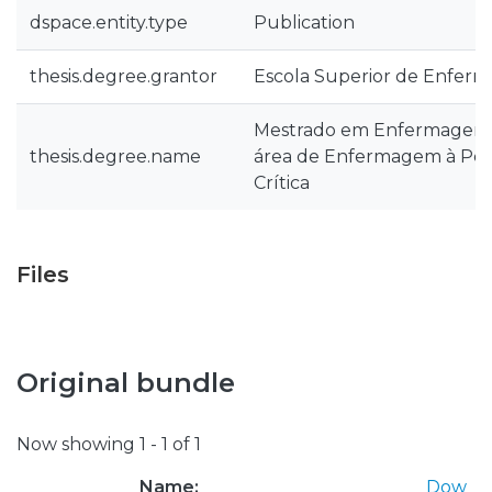
dspace.entity.type
Publication
thesis.degree.grantor
Escola Superior de Enfer
Mestrado em Enfermagem M
thesis.degree.name
área de Enfermagem à Pes
Crítica
Files
Original bundle
Now showing
1 - 1 of 1
Name:
Dow