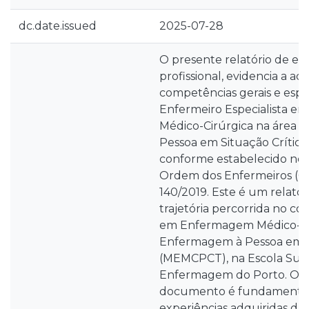
dc.date.issued
2025-07-28
O presente relatório de es
profissional, evidencia a aq
competências gerais e espe
Enfermeiro Especialista 
Médico-Cirúrgica na área
Pessoa em Situação Crític
conforme estabelecido no
Ordem dos Enfermeiros (OE)
140/2019. Este é um relató
trajetória percorrida no c
em Enfermagem Médico-Cir
Enfermagem à Pessoa em Si
(MEMCPCT), na Escola Sup
Enfermagem do Porto. O 
documento é fundamentad
experiências adquiridas du