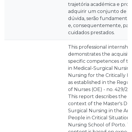
trajetória académica e prof
adquirir um conjunto de h
dúvida, serão fundamentais
e, consequentemente, para
cuidados prestados.
This professional internshi
demonstrates the acquisiti
specific competences of th
in Medical-Surgical Nursing
Nursing for the Critically 
as established in the Regul
of Nurses (OE) - no. 429/20
This report describes the p
context of the Master's De
Surgical Nursing in the Are
People in Critical Situatio
Nursing School of Porto. 
content is based on experi