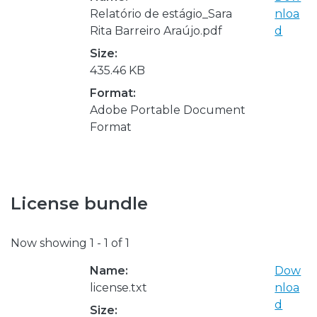
Relatório de estágio_Sara
nloa
Rita Barreiro Araújo.pdf
d
Size:
435.46 KB
Format:
Adobe Portable Document
Format
License bundle
Now showing
1 - 1 of 1
Name:
Dow
license.txt
nloa
d
Size: