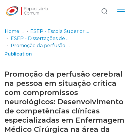
Log
(current)
In
Home
ESEP - Escola Superior de Enfermagem - Universidade do Porto
ESEP - Dissertações de Mestrado
Communities
Promoção da perfusão cerebral na pessoa em situação crítica com compromissos neurológicos: Desenvolvimento de competências clínicas especializadas em Enfermagem Médico Cirúrgica na área da Enfermagem à Pessoa em Situação Crítica
& Collections
Publication
Browse repository
Promoção da perfusão cerebral
Entities
na pessoa em situação crítica
com compromissos
Statistics
neurológicos: Desenvolvimento
de competências clínicas
especializadas em Enfermagem
Médico Cirúrgica na área da