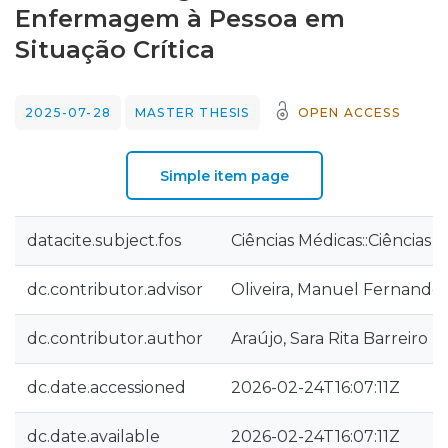
Enfermagem à Pessoa em
Situação Crítica
2025-07-28
MASTER THESIS
OPEN ACCESS
Simple item page
datacite.subject.fos
Ciências Médicas::Ciências 
dc.contributor.advisor
Oliveira, Manuel Fernando
dc.contributor.author
Araújo, Sara Rita Barreiro
dc.date.accessioned
2026-02-24T16:07:11Z
dc.date.available
2026-02-24T16:07:11Z