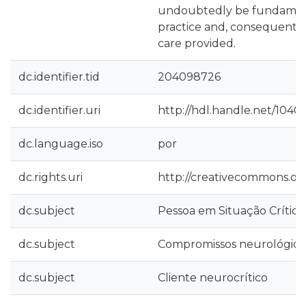
undoubtedly be fundament
practice and, consequently,
care provided.
dc.identifier.tid
204098726
dc.identifier.uri
http://hdl.handle.net/1040
dc.language.iso
por
dc.rights.uri
http://creativecommons.org
dc.subject
Pessoa em Situação Crítica
dc.subject
Compromissos neurológico
dc.subject
Cliente neurocrítico