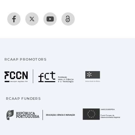
RCAAP PROMOTORS
Fundação para a Ciência
Universidade
RCAAP FUNDERS
República Portuguesa · M
União