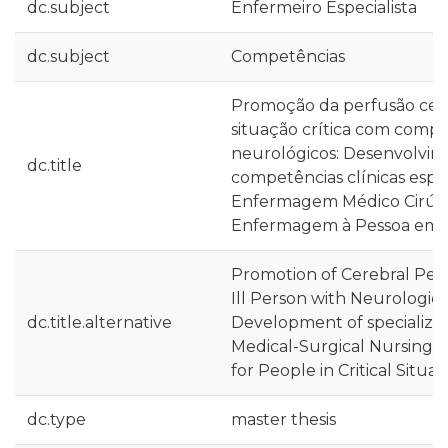
dc.subject
Enfermeiro Especialista
dc.subject
Competências
Promoção da perfusão cer
situação crítica com comp
neurológicos: Desenvolvi
dc.title
competências clínicas espe
Enfermagem Médico Cirúrg
Enfermagem à Pessoa em Si
Promotion of Cerebral Perfu
Ill Person with Neurologic
dc.title.alternative
Development of specialized c
Medical-Surgical Nursing i
for People in Critical Situat
dc.type
master thesis