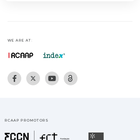
WE ARE AT:
RCAAP PROMOTORS
Fundação para a Ciência
Universidade