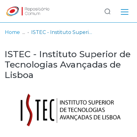
Log
(current)
In
Home
ISTEC - Instituto Superior de Tecnologias Avançadas de Lisboa
Communities
ISTEC - Instituto Superior de
& Collections
Tecnologias Avançadas de
Browse repository
Lisboa
Entities
Statistics