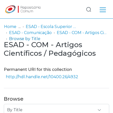
Log
(current)
In
Home
ESAD - Escola Superior de Artes e Design
ESAD - Comunicação
ESAD - COM - Artigos Científicos / Pedagógicos
Communities
Browse by Title
ESAD - COM - Artigos
& Collections
Científicos / Pedagógicos
Browse repository
Entities
Permanent URI for this collection
http://hdl.handle.net/10400.26/4932
Browse