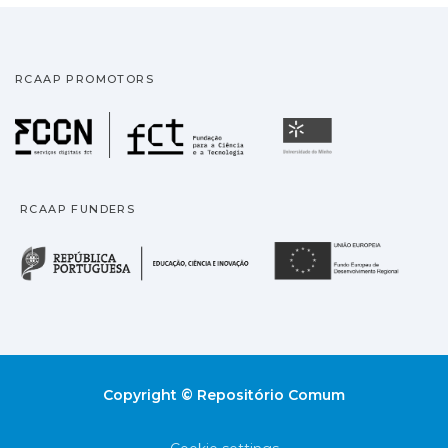
RCAAP PROMOTORS
Fundação para a Ciência
Universidade
RCAAP FUNDERS
República Portuguesa · M
União
Copyright © Repositório Comum