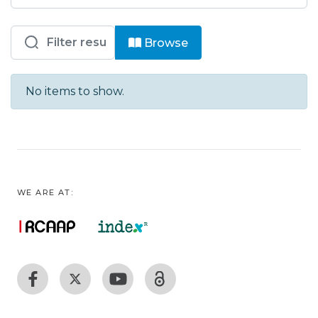
Browsing ESAD - COM - Artigos Cientí
Browse
No items to show.
WE ARE AT: