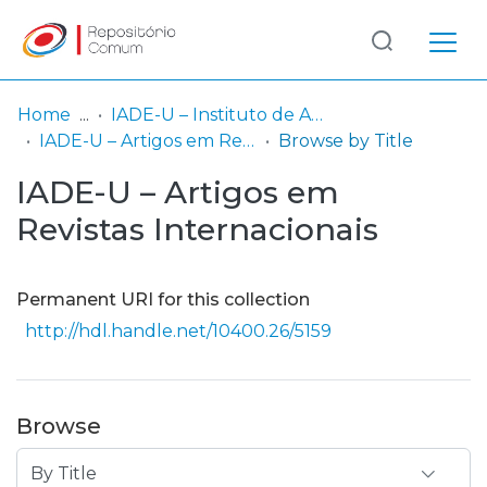
Log
(current)
In
Home
IADE-U – Instituto de Arte, Design e Empresa - Universitário
IADE-U – Artigos em Revistas Internacionais
Browse by Title
Communities
IADE-U – Artigos em
& Collections
Revistas Internacionais
Browse repository
Entities
Permanent URI for this collection
http://hdl.handle.net/10400.26/5159
Browse