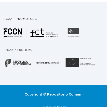
RCAAP PROMOTORS
Fundação para a Ciência
Universidade
RCAAP FUNDERS
República Portuguesa · M
União
Copyright © Repositório Comum