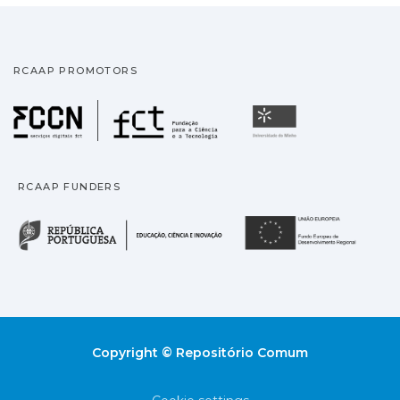
RCAAP PROMOTORS
Fundação para a Ciência
Universidade
RCAAP FUNDERS
República Portuguesa · M
União
Copyright © Repositório Comum