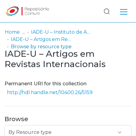
Log
(current)
In
Home
IADE-U – Instituto de Arte, Design e Empresa - Universitário
IADE-U – Artigos em Revistas Internacionais
Communities
Browse by resource type
IADE-U – Artigos em
& Collections
Revistas Internacionais
Browse repository
Entities
Permanent URI for this collection
http://hdl.handle.net/10400.26/5159
Browse