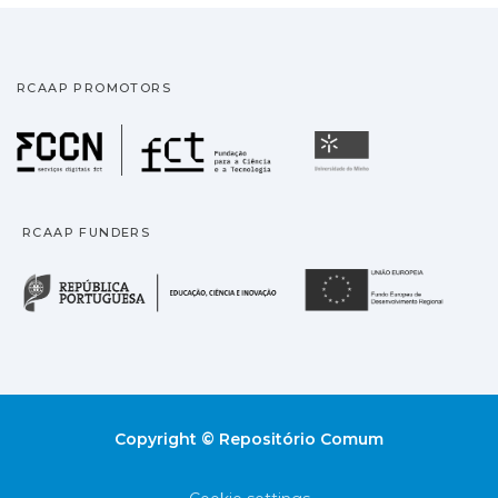
RCAAP PROMOTORS
Fundação para a Ciência
Universidade
RCAAP FUNDERS
República Portuguesa · M
União
Copyright © Repositório Comum