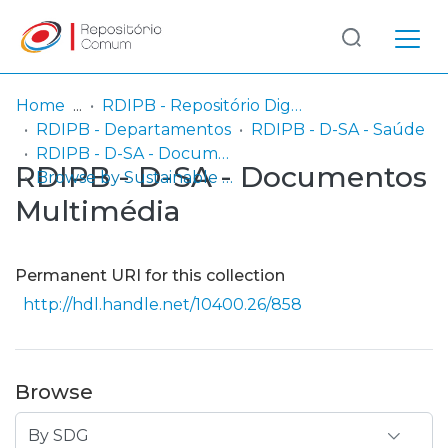
Log
(current)
In
Home
RDIPB - Repositório Digital do Instituto Politécnico de Beja (passou a integrar o Serviço SARI em 06/2014)
RDIPB - Departamentos
RDIPB - D-SA - Saúde
Communities
RDIPB - D-SA - Documentos Multimédia
RDIPB - D-SA - Documentos
& Collections
Browse by Sustainable Development Goals (SDG)
Multimédia
Browse repository
Entities
Permanent URI for this collection
http://hdl.handle.net/10400.26/858
Browse