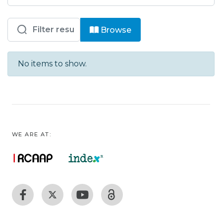
Browsing RDIPB - D-SA - Documento
Browse
No items to show.
WE ARE AT: