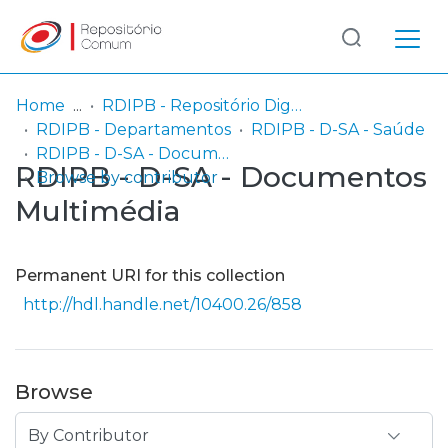
Log
(current)
In
Home
RDIPB - Repositório Digital do Instituto Politécnico de Beja (passou a integrar o Serviço SARI em 06/2014)
RDIPB - Departamentos
RDIPB - D-SA - Saúde
Communities
RDIPB - D-SA - Documentos Multimédia
RDIPB - D-SA - Documentos
& Collections
Browse by contributor
Multimédia
Browse repository
Entities
Permanent URI for this collection
http://hdl.handle.net/10400.26/858
Browse