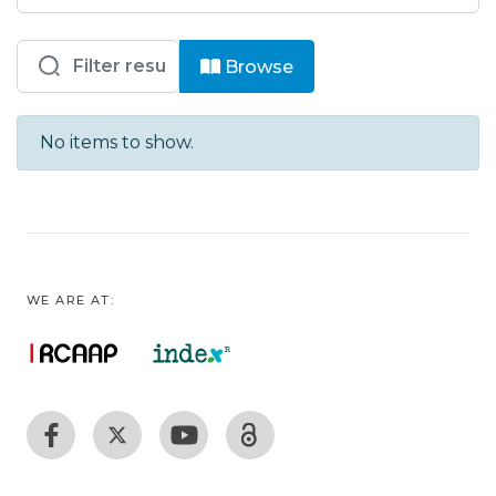
Browsing RDIPB - D-SA - Documento
Browse
No items to show.
WE ARE AT: