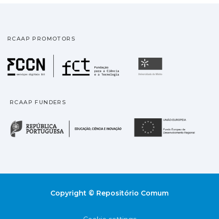
RCAAP PROMOTORS
Fundação para a Ciência
Universidade
RCAAP FUNDERS
República Portuguesa · M
União
Copyright © Repositório Comum