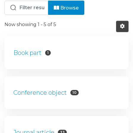
Browsing SESARAM - C - Cardiologia 
Browse
Now showing
1 - 5 of 5
Book part
1
Conference object
10
Journal article
33