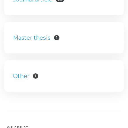
Master thesis
1
Other
1
WE ARE AT: