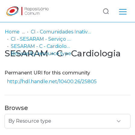
Log
(current)
In
Home
CI - Comunidades Inativas
CI - SESARAM - Serviço de Saúde da Região Autónoma da Madeira, EPERAM
Communities
SESARAM - C - Cardiologia
SESARAM - C - Cardiologia
& Collections
Browse by resource type
Browse repository
Permanent URI for this community
Entities
http://hdl.handle.net/10400.26/25805
Browse