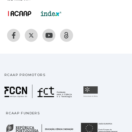
RCAAP PROMOTORS
Fundação para a Ciência
Universidade
RCAAP FUNDERS
República Portuguesa · M
União