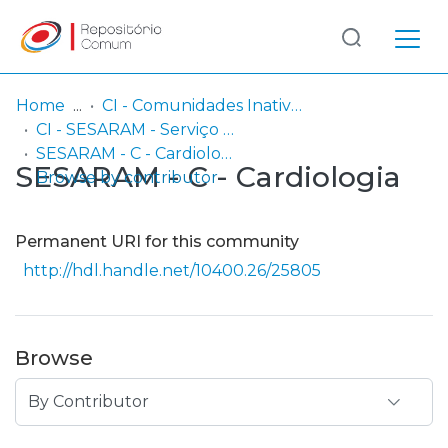
Log
(current)
In
Home
CI - Comunidades Inativas
CI - SESARAM - Serviço de Saúde da Região Autónoma da Madeira, EPERAM
Communities
SESARAM - C - Cardiologia
SESARAM - C - Cardiologia
& Collections
Browse by contributor
Browse repository
Permanent URI for this community
Entities
http://hdl.handle.net/10400.26/25805
Browse