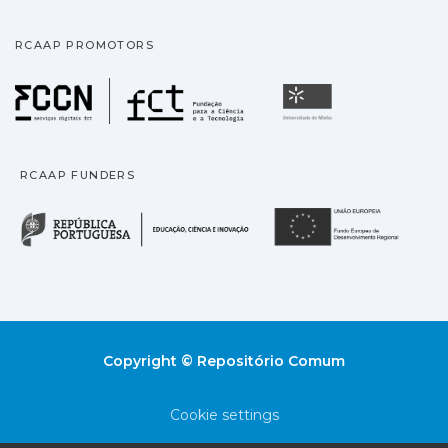
RCAAP PROMOTORS
Fundação para a Ciência
Universidade
RCAAP FUNDERS
República Portuguesa · M
União
Copyright © Repositório Comum
Cookie settings