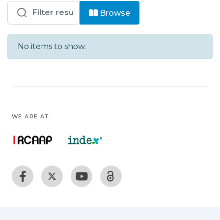
Browsing SESARAM - C - Cardiologia 
Browse
No items to show.
WE ARE AT: