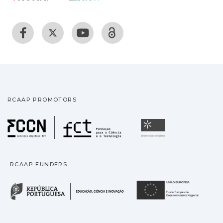
RCAAP PROMOTORS
Fundação para a Ciência
Universidade
RCAAP FUNDERS
República Portuguesa · M
União