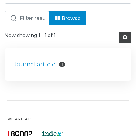
Browsing CHUSJ - Medicina Física e 
Browse
Now showing
1 - 1 of 1
Journal article
1
WE ARE AT: