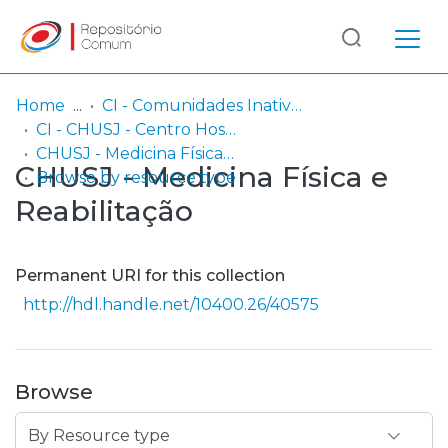
Log
(current)
In
Home
CI - Comunidades Inativas
CI - CHUSJ - Centro Hospitalar Universitário de São João, EPE
Communities
CHUSJ - Medicina Física e Reabilitação
CHUSJ - Medicina Física e
& Collections
Browse by resource type
Reabilitação
Browse repository
Entities
Permanent URI for this collection
http://hdl.handle.net/10400.26/40575
Browse