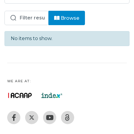
Browsing CHUSJ - Medicina Física e 
Browse
No items to show.
WE ARE AT: