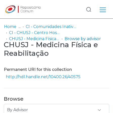
Log
(current)
In
Home
CI - Comunidades Inativas
CI - CHUSJ - Centro Hospitalar Universitário de São João, EPE
Communities
CHUSJ - Medicina Física e Reabilitação
Browse by advisor
CHUSJ - Medicina Física e
& Collections
Reabilitação
Browse repository
Entities
Permanent URI for this collection
http://hdl.handle.net/10400.26/40575
Browse