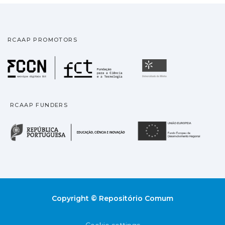
RCAAP PROMOTORS
Fundação para a Ciência
Universidade
RCAAP FUNDERS
República Portuguesa · M
União
Copyright © Repositório Comum