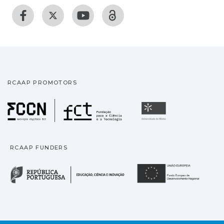
RCAAP PROMOTORS
Fundação para a Ciência
Universidade
RCAAP FUNDERS
República Portuguesa · M
União