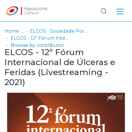
Log
(current)
In
Home
ELCOS - Sociedade Portuguesa de Feridas
ELCOS - 12º Fórum Internacional de Úlceras e Feridas (Livestreaming - 2021)
Communities
Browse by contributor
ELCOS - 12º Fórum
& Collections
Internacional de Úlceras e
Browse repository
Feridas (Livestreaming -
Entities
2021)