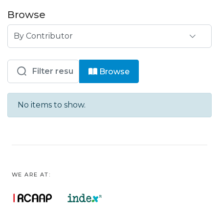
Browse
Browsing ELCOS - 12º Fórum Internaci
Browse
No items to show.
WE ARE AT: