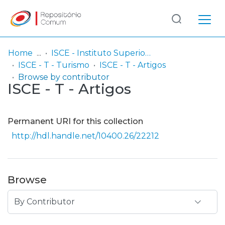
Log
(current)
In
Home
ISCE - Instituto Superior de Ciências Educativas
ISCE - T - Turismo
ISCE - T - Artigos
Communities
Browse by contributor
ISCE - T - Artigos
& Collections
Browse repository
Permanent URI for this collection
Entities
http://hdl.handle.net/10400.26/22212
Browse