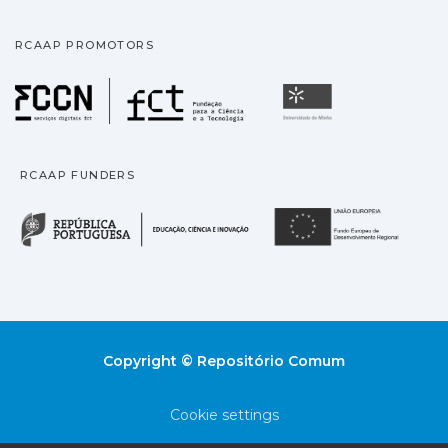
RCAAP PROMOTORS
Fundação para a Ciência
Universidade
RCAAP FUNDERS
República Portuguesa · M
União
Copyright © Repositório Comum
Cookie settings