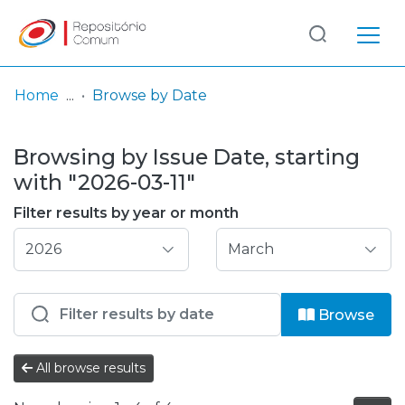
Log
(current)
In
Home
Browse by Date
Communities
Browsing by Issue Date, starting
& Collections
with "2026-03-11"
Browse repository
Filter results by year or month
Entities
Browse
All browse results