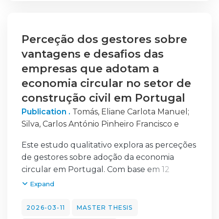
preparação das mesmas, identificar os
trabalhos de manutenção a realizar e os
métodos que podem ser utilizados para
ajudar a realizar uma docagem eficiente.
Perceção dos gestores sobre
Todos estes pontos serão descritos com base
vantagens e desafios das
no conhecimento adquirido pelo autor na
empresas que adotam a
sua atividade profissional, pela pesquisa e
economia circular no setor de
análise de documentos relacionados com os
construção civil em Portugal
temas referidos neste trabalho. Na
preparação da docagem e descrição da
Publication .
Tomás, Eliane Carlota Manuel
;
mesma, será apresentado o processo de
Silva, Carlos António Pinheiro Francisco e
docagem do navio mercante Laura S, do
Este estudo qualitativo explora as perceções
armador português GS Lines em que o
de gestores sobre adoção da economia
autor participou. Por fim, serão apresentadas
circular em Portugal. Com base em 12
as conclusões deste estudo e sugestão de
entrevistas semiestruturadas analisadas
melhorias no processo de modo a otimizar o
Expand
tematicamente com MAXQDA (Bardin 2010),
mesmo.
os resultados revelam compreensões
2026-03-11
MASTER THESIS
heterogéneas da economia circular –