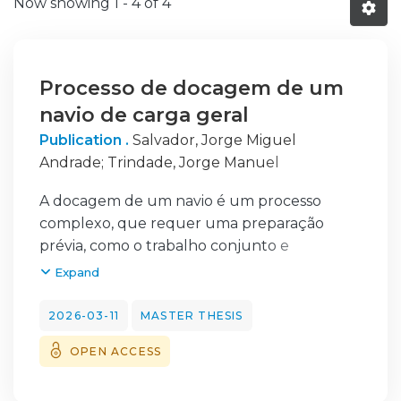
Now showing
1 - 4 of 4
Processo de docagem de um
navio de carga geral
Publication .
Salvador, Jorge Miguel
Andrade
;
Trindade, Jorge Manuel
Fernandes
;
Silva, Fábio Miguel Freitas
A docagem de um navio é um processo
complexo, que requer uma preparação
prévia, como o trabalho conjunto e
harmonioso entre várias equipas e entidades
Expand
(armador, comercial, estaleiro, Sociedade
classificadora,…) para ser realizado com
2026-03-11
MASTER THESIS
sucesso. A presente dissertação pretende
OPEN ACCESS
enunciar as razões para efetuar
periodicamente docagens, estudar a