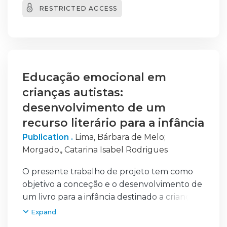
RESTRICTED ACCESS
frequentemente reduzidas à gestão de
resíduos. Os benefícios referidos incluem
melhorias ambientais, poupanças de custos a
longo prazo e ganhos reputacionais. As
principais barreiras identificadas incluem
custos iniciais (8,33%) das entrevistas,
Educação emocional em
resistência cultural (41,67%), défice de
crianças autistas:
competências (41,67%) e decisões dos
desenvolvimento de um
clientes orientadas pelo preço (41,67%). O
recurso literário para a infância
apoio do Estado, a formação profissional e o
Publication .
Lima, Bárbara de Melo
;
envolvimento da gestão de topo surgem
Morgado,, Catarina Isabel Rodrigues
como fatores críticos e facilitadores. O
estudo contribui com evidência específica
O presente trabalho de projeto tem como
para o contexto português e oferece
objetivo a conceção e o desenvolvimento de
implicações práticas diferenciadas por
um livro para a infância destinado a crianças
dimensão empresarial, salientando a
com Perturbação do Espectro do Autismo
Expand
necessidade de políticas públicas integradas,
(PEA), centrado na promoção da