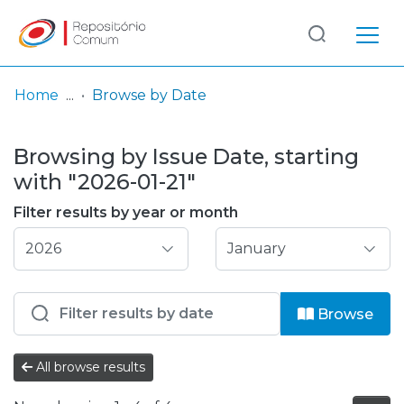
Log
(current)
In
Home
Browse by Date
Communities
Browsing by Issue Date, starting
& Collections
with "2026-01-21"
Browse repository
Filter results by year or month
Entities
Browse
All browse results