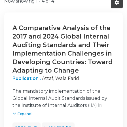
Now showing
1 - 4 of 4
A Comparative Analysis of the
2017 and 2024 Global Internal
Auditing Standards and Their
Implementation Challenges in
Developing Countries: Toward
Adapting to Change
Publication .
Attaf, Wala Farid
The mandatory implementation of the
Global Internal Audit Standards issued by
the Institute of Internal Auditors (IIA) in
2024 marks a significant transformation in
Expand
the regulation and practice of internal
auditing worldwide, particularly in