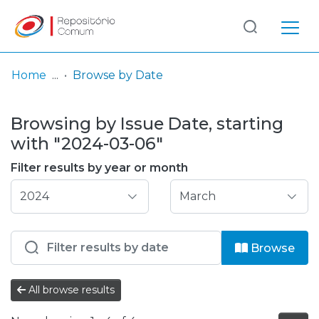
Log
(current)
In
Home
Browse by Date
Communities
Browsing by Issue Date, starting
& Collections
with "2024-03-06"
Browse repository
Filter results by year or month
Entities
Browse
All browse results