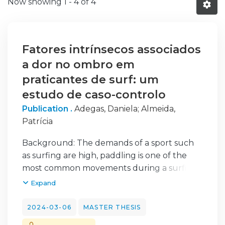
Now showing
1 - 4 of 4
Fatores intrínsecos associados
a dor no ombro em
praticantes de surf: um
estudo de caso-controlo
Publication .
Adegas, Daniela
;
Almeida,
Patrícia
Background: The demands of a sport such
as surfing are high, paddling is one of the
most common movements during a surfing
session and therefore the load on the
Expand
shoulder joint increases. Despite growing
evidence regarding surf-related injuries, risk
2024-03-06
MASTER THESIS
factors should be taking into consideration in