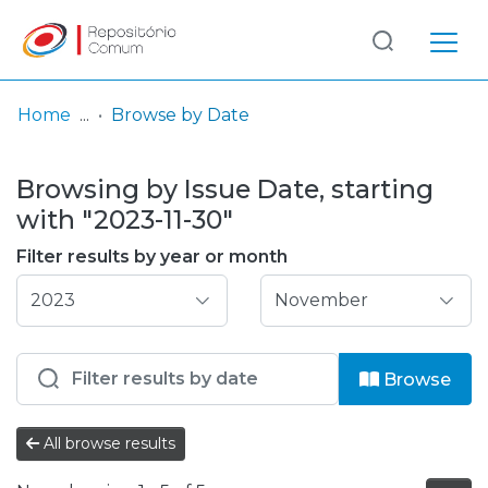
Log
(current)
In
Home
Browse by Date
Communities
Browsing by Issue Date, starting
& Collections
with "2023-11-30"
Browse repository
Filter results by year or month
Entities
Browse
All browse results