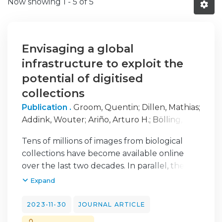
Now showing
1 - 5 of 5
Envisaging a global
infrastructure to exploit the
potential of digitised
collections
Publication .
Groom, Quentin
;
Dillen, Mathias
;
Addink, Wouter
;
Ariño, Arturo H.
;
Bölling,
Christian
;
Bonnet, Pierre
;
Cecchi, Lorenzo
;
Tens of millions of images from biological
Ellwood, Elizabeth R.
;
Figueira, Rui
;
Gagnier,
collections have become available online
Pierre-Yves
;
Grace, Olwen
;
Güntsch, Anton
;
over the last two decades. In parallel, there
Hardy, Helen
;
Huybrechts, Pieter
;
Hyam,
has been a dramatic increase in the
Expand
Roger
;
Joly, Alexis
;
Kommineni, Vamsi Krishna
;
capabilities of image analysis technologies,
Larridon, Isabel
;
Livermore, Laurence
;
Lopes,
especially those involving machine learning
2023-11-30
JOURNAL ARTICLE
Ricardo Jorge
;
Meeus, Sofie
;
Miller, Jeremy
;
and computer vision. While image analysis
Milleville, Kenzo
;
Panda, Renato
;
Pignal,