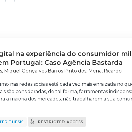
gital na experiência do consumidor mil
em Portugal: Caso Agência Bastarda
s, Miguel Gonçalves Barros Pinto dos
;
Mena, Ricardo
umo nas redes sociais está cada vez mais enraizada no qu
ais são consideradas, de tal forma, ferramentas indispensá
ara a maioria dos mercados, não trabalharem a sua comu
tados por esta mudança de comportamento, sobretudo a
mercado da restauração. Com um público, que a cada an
 uma grande necessidade dos estabelecimentos se reinv
TER THESIS
RESTRICTED ACCESS
ssam manter o seu negócio.