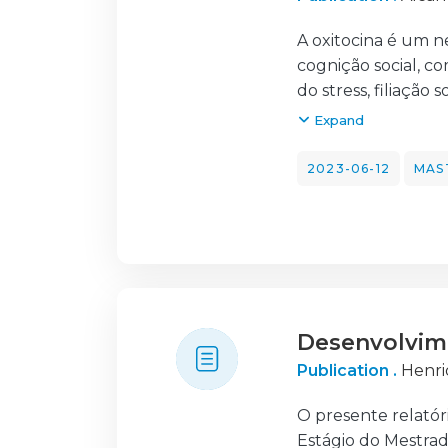
operacional em terr
de incidentes no s
A oxitocina é um 
autoridade, estand
cognição social, 
forma segura.
do stress, filiaçã
molécula dificilmen
Expand
a oxitocina utiliz
comportamento soci
2023-06-12
MAS
psicológicos com fu
autismo ou esquizo
questionar a possi
social, particularm
medicina do compo
semelhantes em cã
Desenvolvim
doenças humanas d
terapia com oxitoc
Publication .
Henri
social. Neste estud
serão revistas.
O presente relatór
Estágio do Mestrad