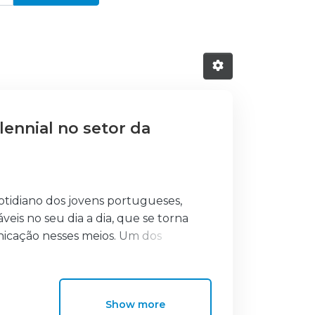
lennial no setor da
otidiano dos jovens portugueses,
veis no seu dia a dia, que se torna
nicação nesses meios. Um dos
pós a pandemia covid-19, foi sem
o que passa se torna mais informado
entarem para que se diferenciem da
Show more