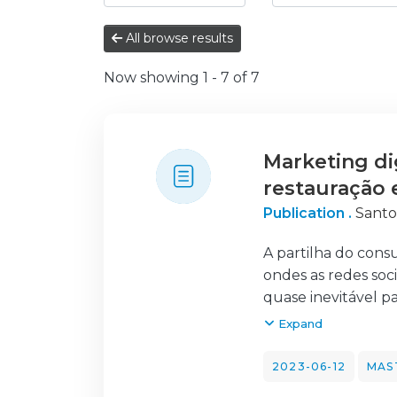
All browse results
Now showing
1 - 7 of 7
Marketing di
restauração 
Publication .
Santo
A partilha do cons
ondes as redes soci
quase inevitável p
mercados mais afe
Expand
dúvida alguma, o 
e exigente, existe
2023-06-12
MAS
concorrência e po